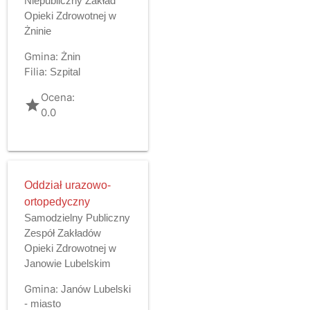
Niepubliczny Zakład
Opieki Zdrowotnej w
Żninie
Gmina:
Żnin
Filia:
Szpital
Ocena:
grade
0.0
Oddział urazowo-
ortopedyczny
Samodzielny Publiczny
Zespół Zakładów
Opieki Zdrowotnej w
Janowie Lubelskim
Gmina:
Janów Lubelski
- miasto