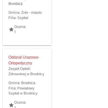
likwidacji
Gmina:
Żnin - miasto
Filia:
Szpital
Ocena:
grade
1
Oddział Urazowo-
Ortopedyczny
Zespół Opieki
Zdrowotnej w Brodnicy
Gmina:
Brodnica
Filia:
Powiatowy
Szpital w Brodnicy
Ocena:
grade
1