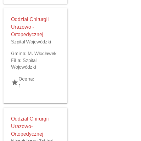
Oddział Chirurgii
Urazowo -
Ortopedycznej
Szpital Wojewódzki
Gmina:
M. Włocławek
Filia:
Szpital
Wojewódzki
Ocena:
grade
1
Oddział Chirurgii
Urazowo-
Ortopedycznej