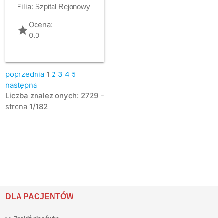
Filia:
Szpital Rejonowy
Ocena:
grade
0.0
poprzednia
1
2
3
4
5
następna
Liczba znalezionych: 2729
-
strona
1/182
DLA PACJENTÓW