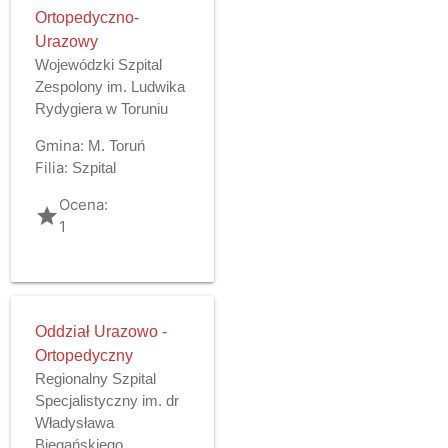
Ortopedyczno-
Urazowy
Wojewódzki Szpital
Zespolony im. Ludwika
Rydygiera w Toruniu
Gmina:
M. Toruń
Filia:
Szpital
Ocena:
grade
1
Oddział Urazowo -
Ortopedyczny
Regionalny Szpital
Specjalistyczny im. dr
Władysława
Biegańskiego