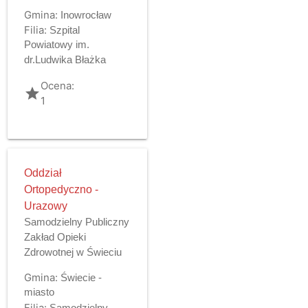
Gmina:
Inowrocław
Filia:
Szpital
Powiatowy im.
dr.Ludwika Błażka
Ocena:
grade
1
Oddział
Ortopedyczno -
Urazowy
Samodzielny Publiczny
Zakład Opieki
Zdrowotnej w Świeciu
Gmina:
Świecie -
miasto
Filia:
Samodzielny