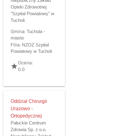
Niepubliczny Zakład
Opieki Zdrowotnej
"Szpital Powiatowy" w
Tucholi
Gmina:
Tuchola -
miasto
Filia:
NZOZ Szpital
Powiatowy w Tucholi
Ocena:
grade
0.0
Oddział Chirurgii
Urazowo -
Ortopedycznej
Pałuckie Centrum
Zdrowia Sp. z o.o.