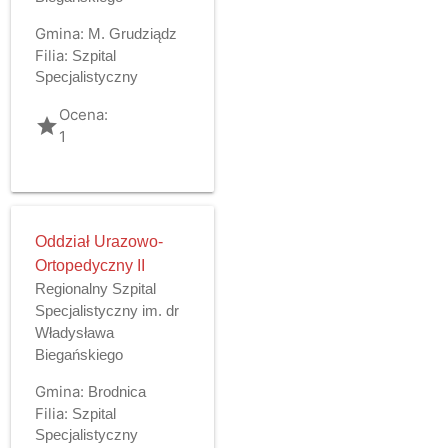
Gmina:
M. Grudziądz
Filia:
Szpital
Specjalistyczny
Ocena:
grade
1
Oddział Urazowo-
Ortopedyczny II
Regionalny Szpital
Specjalistyczny im. dr
Władysława
Biegańskiego
Gmina:
Brodnica
Filia:
Szpital
Specjalistyczny