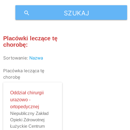
SZUKAJ
search
Placówki leczące tę
chorobę:
Sortowanie:
Nazwa
Placówka lecząca tę
chorobę
Oddział chirurgii
urazowo -
ortopedycznej
Niepubliczny Zakład
Opieki Zdrowotnej
Łużyckie Centrum