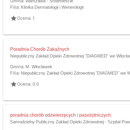
Gmina:
Warszawa - Śródmieście
Filia:
Klinika Dermatologii i Wenerologii
grade
Ocena: 1
Poradnia Chorób Zakaźnych
Niepubliczny Zakład Opieki Zdrowotnej "DIAGMED" we Włocł
Gmina:
M. Włocławek
Filia:
Niepubliczny Zakład Opieki Zdrowotnej "DIAGMED" we 
grade
Ocena: 0.0
poradnia chorób odzwierzęcych i pasożytniczych.
Samodzielny Publiczny Zakład Opieki Zdrowotnej - Szpital Po