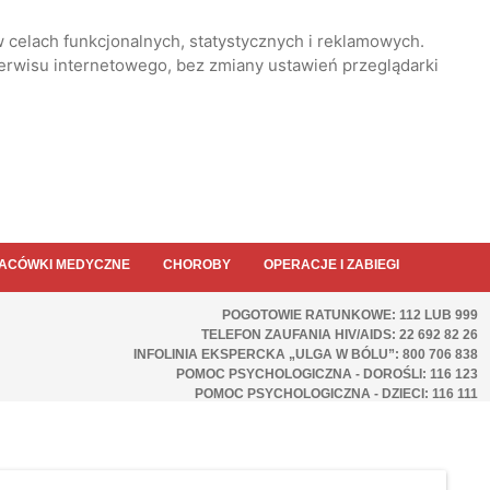
 celach funkcjonalnych, statystycznych i reklamowych.
serwisu internetowego, bez zmiany ustawień przeglądarki
ACÓWKI MEDYCZNE
CHOROBY
OPERACJE I ZABIEGI
POGOTOWIE RATUNKOWE: 112 LUB 999
TELEFON ZAUFANIA HIV/AIDS: 22 692 82 26
INFOLINIA EKSPERCKA „ULGA W BÓLU”: 800 706 838
POMOC PSYCHOLOGICZNA - DOROŚLI: 116 123
POMOC PSYCHOLOGICZNA - DZIECI: 116 111