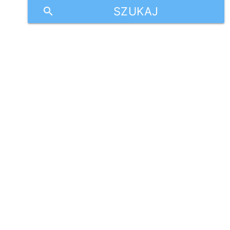
SZUKAJ
search