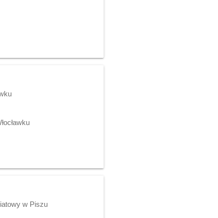
awku
Włocławku
wiatowy w Piszu