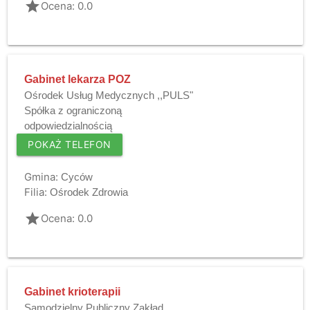
grade
Ocena: 0.0
Gabinet lekarza POZ
Ośrodek Usług Medycznych ,,PULS"
Spółka z ograniczoną
odpowiedzialnością
POKAŻ TELEFON
Gmina:
Cyców
Filia:
Ośrodek Zdrowia
grade
Ocena: 0.0
Gabinet krioterapii
Samodzielny Publiczny Zakład