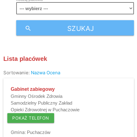
SZUKAJ
search
Lista placówek
Sortowanie:
Nazwa
Ocena
Gabinet zabiegowy
Gminny Ośrodek Zdrowia
Samodzielny Publiczny Zakład
Opieki Zdrowotnej w Puchaczowie
POKAŻ TELEFON
Gmina:
Puchaczów