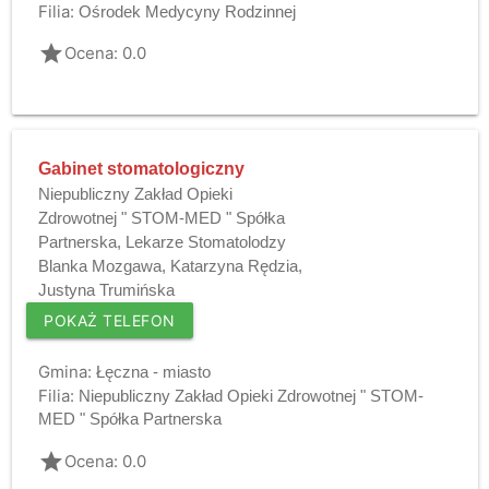
Filia:
Ośrodek Medycyny Rodzinnej
grade
Ocena: 0.0
Gabinet stomatologiczny
Niepubliczny Zakład Opieki
Zdrowotnej " STOM-MED " Spółka
Partnerska, Lekarze Stomatolodzy
Blanka Mozgawa, Katarzyna Rędzia,
Justyna Trumińska
POKAŻ TELEFON
Gmina:
Łęczna - miasto
Filia:
Niepubliczny Zakład Opieki Zdrowotnej " STOM-
MED " Spółka Partnerska
grade
Ocena: 0.0