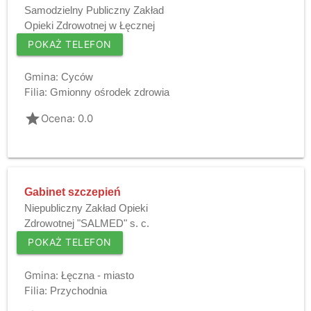
Samodzielny Publiczny Zakład
Opieki Zdrowotnej w Łęcznej
POKAŻ TELEFON
Gmina:
Cyców
Filia:
Gmionny ośrodek zdrowia
grade
Ocena: 0.0
Gabinet szczepień
Niepubliczny Zakład Opieki
Zdrowotnej "SALMED" s. c.
POKAŻ TELEFON
Gmina:
Łęczna - miasto
Filia:
Przychodnia