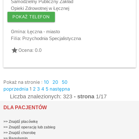
Samodzielny Publiczny Zakład
Opieki Zdrowotnej w Łęcznej
POKAŻ TELEFON
Gmina:
Łęczna - miasto
Filia:
Przychodnia Specjalistyczna
grade
Ocena: 0.0
Pokaż na stronie :
10
20
50
poprzednia
1
2
3
4
5
następna
Liczba znalezionych: 323
- strona
1/17
DLA PACJENTÓW
>> Znajdź placówkę
>> Znajdź operację lub zabieg
>> Znajdź chorobę
>> Regulamin