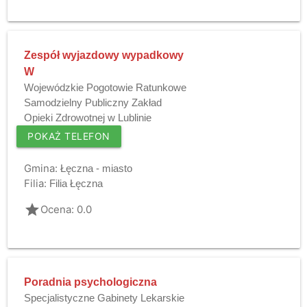
Zespół wyjazdowy wypadkowy
W
Wojewódzkie Pogotowie Ratunkowe
Samodzielny Publiczny Zakład
Opieki Zdrowotnej w Lublinie
POKAŻ TELEFON
Gmina:
Łęczna - miasto
Filia:
Filia Łęczna
grade
Ocena: 0.0
Poradnia psychologiczna
Specjalistyczne Gabinety Lekarskie