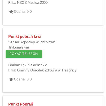
Filia:
NZOZ Medica 2000
grade
Ocena: 0.0
Punkt pobrań krwi
Szpital Rejonowy w Piotrkowie
Trybunalskim
POKAŻ TELEFON
Gmina:
Łęki Szlacheckie
Filia:
Gminny Ośrodek Zdrowia w Trzepnicy
grade
Ocena: 0.0
Punkt Pobrań