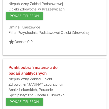
Niepubliczny Zakład Podstawowej
Opieki Zdrowotnej w Kraszewicach
POKAŻ TELEFON
Gmina:
Kraszewice
Filia:
Przychodnia Podstawowej Opieki Zdrowotnej
grade
Ocena: 0.0
Punkt pobrań materiału do
badań analitycznych
Niepubliczny Zakład Opieki
Zdrowotnej "JANINA" Laboratorium
Analiz Lekarskich, Poradnie
Specjalistyczne - Beata Pułkowska
POKAŻ TELEFON