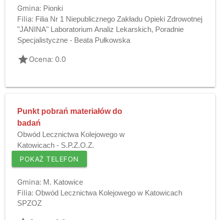
Gmina:
Pionki
Filia:
Filia Nr 1 Niepublicznego Zakładu Opieki Zdrowotnej
"JANINA" Laboratorium Analiz Lekarskich, Poradnie
Specjalistyczne - Beata Pułkowska
grade
Ocena: 0.0
Punkt pobrań materiałów do
badań
Obwód Lecznictwa Kolejowego w
Katowicach - S.P.Z.O.Z.
POKAŻ TELEFON
Gmina:
M. Katowice
Filia:
Obwód Lecznictwa Kolejowego w Katowicach
SPZOZ