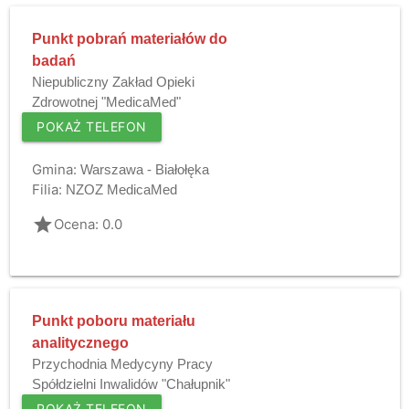
Punkt pobrań materiałów do
badań
Niepubliczny Zakład Opieki
Zdrowotnej "MedicaMed"
POKAŻ TELEFON
Gmina:
Warszawa - Białołęka
Filia:
NZOZ MedicaMed
grade
Ocena: 0.0
Punkt poboru materiału
analitycznego
Przychodnia Medycyny Pracy
Spółdzielni Inwalidów "Chałupnik"
POKAŻ TELEFON