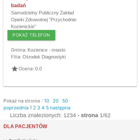
badań
Samodzielny Publiczny Zakład
Opieki Zdrowotnej "Przychodnie
Kozienickie"
POKAŻ TELEFON
Gmina:
Kozienice - miasto
Filia:
Ośrodek Diagnostyki
grade
Ocena: 0.0
Pokaż na stronie :
10
20
50
poprzednia
1
2
3
4
5
następna
Liczba znalezionych: 1234
- strona
1/62
DLA PACJENTÓW