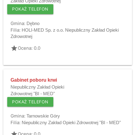
Zakład Opieki Zdrowotnej
POKAŻ TELEFON
Gmina:
Dębno
Filia:
HOLI-MED Sp. z o.o. Niepubliczny Zakład Opieki
Zdrowotnej
grade
Ocena: 0.0
Gabinet poboru krwi
Niepubliczny Zakład Opieki
Zdrowotnej "BI - MED"
POKAŻ TELEFON
Gmina:
Tarnowskie Góry
Filia:
Niepubliczny Zakład Opieki Zdrowotnej "BI - MED"
grade
Ocena: 0.0