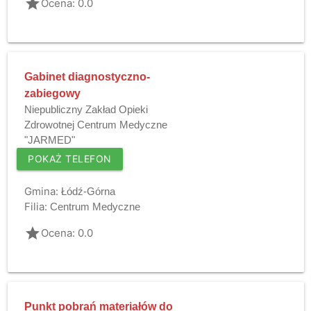
grade
Ocena: 0.0
Gabinet diagnostyczno-
zabiegowy
Niepubliczny Zakład Opieki
Zdrowotnej Centrum Medyczne
"JARMED"
POKAŻ TELEFON
Gmina:
Łódź-Górna
Filia:
Centrum Medyczne
grade
Ocena: 0.0
Punkt pobrań materiałów do