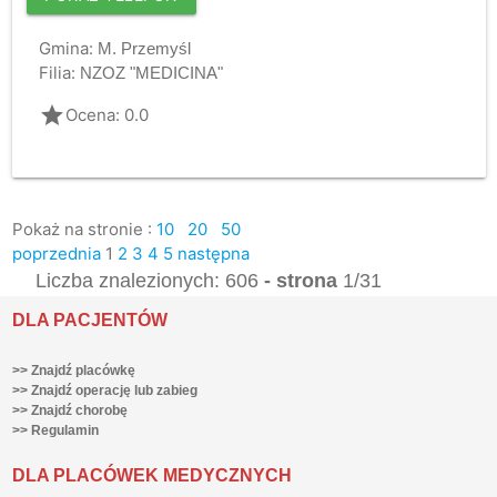
Gmina:
M. Przemyśl
Filia:
NZOZ "MEDICINA"
grade
Ocena: 0.0
Pokaż na stronie :
10
20
50
poprzednia
1
2
3
4
5
następna
Liczba znalezionych: 606
- strona
1/31
DLA PACJENTÓW
>> Znajdź placówkę
>> Znajdź operację lub zabieg
>> Znajdź chorobę
>> Regulamin
DLA PLACÓWEK MEDYCZNYCH