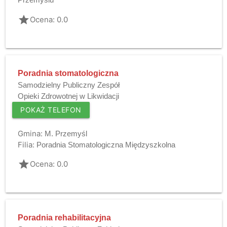
Przemyślu
grade
Ocena: 0.0
Poradnia stomatologiczna
Samodzielny Publiczny Zespół
Opieki Zdrowotnej w Likwidacji
POKAŻ TELEFON
Gmina:
M. Przemyśl
Filia:
Poradnia Stomatologiczna Międzyszkolna
grade
Ocena: 0.0
Poradnia rehabilitacyjna