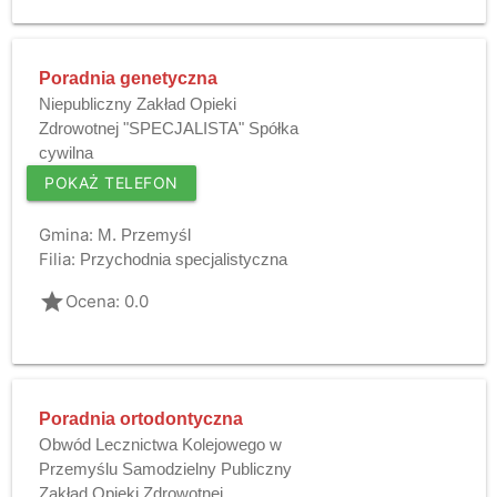
Poradnia genetyczna
Niepubliczny Zakład Opieki
Zdrowotnej "SPECJALISTA" Spółka
cywilna
POKAŻ TELEFON
Gmina:
M. Przemyśl
Filia:
Przychodnia specjalistyczna
grade
Ocena: 0.0
Poradnia ortodontyczna
Obwód Lecznictwa Kolejowego w
Przemyślu Samodzielny Publiczny
Zakład Opieki Zdrowotnej