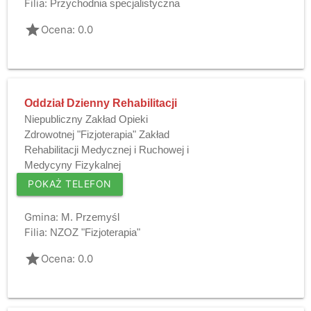
Filia:
Przychodnia specjalistyczna
grade
Ocena: 0.0
Oddział Dzienny Rehabilitacji
Niepubliczny Zakład Opieki
Zdrowotnej "Fizjoterapia" Zakład
Rehabilitacji Medycznej i Ruchowej i
Medycyny Fizykalnej
POKAŻ TELEFON
Gmina:
M. Przemyśl
Filia:
NZOZ "Fizjoterapia"
grade
Ocena: 0.0