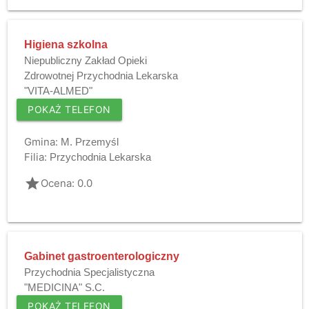
Higiena szkolna
Niepubliczny Zakład Opieki
Zdrowotnej Przychodnia Lekarska
"VITA-ALMED"
POKAŻ TELEFON
Gmina:
M. Przemyśl
Filia:
Przychodnia Lekarska
grade
Ocena: 0.0
Gabinet gastroenterologiczny
Przychodnia Specjalistyczna
"MEDICINA" S.C.
POKAŻ TELEFON