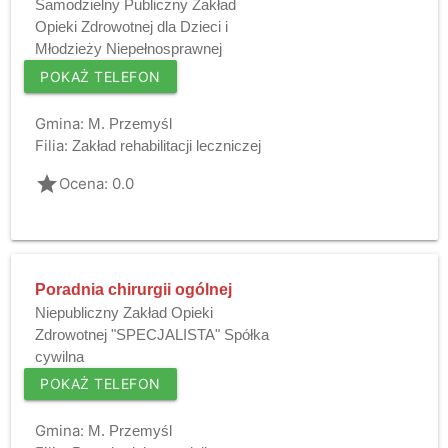
Samodzielny Publiczny Zakład
Opieki Zdrowotnej dla Dzieci i
Młodzieży Niepełnosprawnej
POKAŻ TELEFON
Gmina:
M. Przemyśl
Filia:
Zakład rehabilitacji leczniczej
grade
Ocena: 0.0
Poradnia chirurgii ogólnej
Niepubliczny Zakład Opieki
Zdrowotnej "SPECJALISTA" Spółka
cywilna
POKAŻ TELEFON
Gmina:
M. Przemyśl