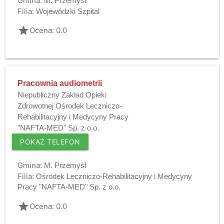
Gmina:
M. Przemyśl
Filia:
Wojewódzki Szpital
grade
Ocena: 0.0
Pracownia audiometrii
Niepubliczny Zakład Opieki
Zdrowotnej Ośrodek Leczniczo-
Rehabilitacyjny i Medycyny Pracy
"NAFTA-MED" Sp. z o.o.
POKAŻ TELEFON
Gmina:
M. Przemyśl
Filia:
Ośrodek Leczniczo-Rehabilitacyjny i Medycyny
Pracy "NAFTA-MED" Sp. z o.o.
grade
Ocena: 0.0