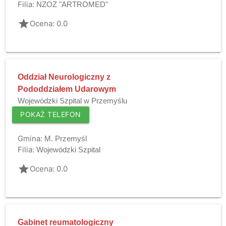
Filia:
NZOZ "ARTROMED"
grade
Ocena: 0.0
Oddział Neurologiczny z
Pododdziałem Udarowym
Wojewódzki Szpital w Przemyślu
POKAŻ TELEFON
Gmina:
M. Przemyśl
Filia:
Wojewódzki Szpital
grade
Ocena: 0.0
Gabinet reumatologiczny