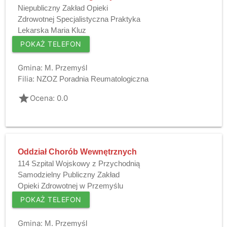
Niepubliczny Zakład Opieki
Zdrowotnej Specjalistyczna Praktyka
Lekarska Maria Kluz
POKAŻ TELEFON
Gmina:
M. Przemyśl
Filia:
NZOZ Poradnia Reumatologiczna
grade
Ocena: 0.0
Oddział Chorób Wewnętrznych
114 Szpital Wojskowy z Przychodnią
Samodzielny Publiczny Zakład
Opieki Zdrowotnej w Przemyślu
POKAŻ TELEFON
Gmina:
M. Przemyśl