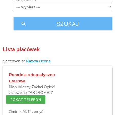
SZUKAJ
search
Lista placówek
Sortowanie:
Nazwa
Ocena
Poradnia ortopedyczno-
urazowa
Niepubliczny Zakład Opieki
Zdrowotnej "ARTROMED"
POKAŻ TELEFON
Gmina:
M. Przemyśl