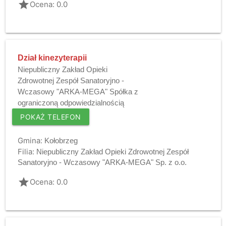
grade
Ocena: 0.0
Dział kinezyterapii
Niepubliczny Zakład Opieki
Zdrowotnej Zespół Sanatoryjno -
Wczasowy "ARKA-MEGA" Spółka z
ograniczoną odpowiedzialnością
POKAŻ TELEFON
Gmina:
Kołobrzeg
Filia:
Niepubliczny Zakład Opieki Zdrowotnej Zespół
Sanatoryjno - Wczasowy "ARKA-MEGA" Sp. z o.o.
grade
Ocena: 0.0