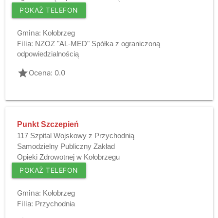
POKAŻ TELEFON
Gmina:
Kołobrzeg
Filia:
NZOZ "AL-MED" Spółka z ograniczoną
odpowiedzialnością
grade
Ocena: 0.0
Punkt Szczepień
117 Szpital Wojskowy z Przychodnią
Samodzielny Publiczny Zakład
Opieki Zdrowotnej w Kołobrzegu
POKAŻ TELEFON
Gmina:
Kołobrzeg
Filia:
Przychodnia