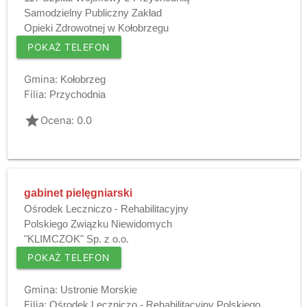
Samodzielny Publiczny Zakład
Opieki Zdrowotnej w Kołobrzegu
POKAŻ TELEFON
Gmina:
Kołobrzeg
Filia:
Przychodnia
grade
Ocena: 0.0
gabinet pielęgniarski
Ośrodek Leczniczo - Rehabilitacyjny
Polskiego Związku Niewidomych
"KLIMCZOK" Sp. z o.o.
POKAŻ TELEFON
Gmina:
Ustronie Morskie
Filia:
Ośrodek Leczniczo - Rehabilitacyjny Polskiego