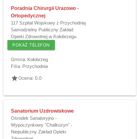
Poradnia Chirurgii Urazowo -
Ortopedycznej
117 Szpital Wojskowy z Przychodnią
Samodzielny Publiczny Zakład
Opieki Zdrowotnej w Kołobrzegu
POKAŻ TELEFON
Gmina:
Kołobrzeg
Filia:
Przychodnia
grade
Ocena: 0.0
Sanatorium Uzdrowiskowe
Ośrodek Sanatoryjno -
Wypoczynkowy "Chalkozyn" -
Niepubliczny Zakład Opieki
Zdrowotnej