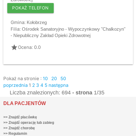
POKAŻ TELEFON
Gmina:
Kołobrzeg
Filia:
Ośrodek Sanatoryjno - Wypoczynkowy "Chalkozyn"
- Niepubliczny Zakład Opieki Zdrowotnej
grade
Ocena: 0.0
Pokaż na stronie :
10
20
50
poprzednia
1
2
3
4
5
następna
Liczba znalezionych: 694
- strona
1/35
DLA PACJENTÓW
>> Znajdź placówkę
>> Znajdź operację lub zabieg
>> Znajdź chorobę
>> Regulamin