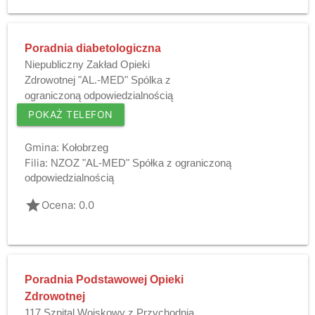
Poradnia diabetologiczna
Niepubliczny Zakład Opieki
Zdrowotnej "AL.-MED" Spólka z
ograniczoną odpowiedzialnością
POKAŻ TELEFON
Gmina:
Kołobrzeg
Filia:
NZOZ "AL-MED" Spółka z ograniczoną
odpowiedzialnością
grade
Ocena: 0.0
Poradnia Podstawowej Opieki
Zdrowotnej
117 Szpital Wojskowy z Przychodnią