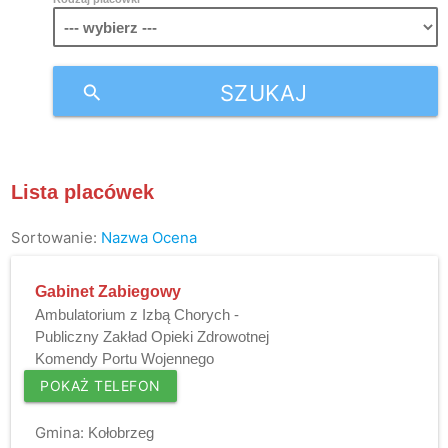
SZUKAJ
search
Lista placówek
Sortowanie:
Nazwa
Ocena
Gabinet Zabiegowy
Ambulatorium z Izbą Chorych -
Publiczny Zakład Opieki Zdrowotnej
Komendy Portu Wojennego
POKAŻ TELEFON
Gmina:
Kołobrzeg