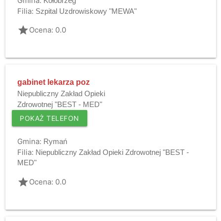
Gmina:
Kołobrzeg
Filia:
Szpital Uzdrowiskowy "MEWA"
grade
Ocena: 0.0
gabinet lekarza poz
Niepubliczny Zakład Opieki
Zdrowotnej "BEST - MED"
POKAŻ TELEFON
Gmina:
Rymań
Filia:
Niepubliczny Zakład Opieki Zdrowotnej "BEST -
MED"
grade
Ocena: 0.0