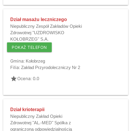
Dział masażu leczniczego
Niepubliczny Zespół Zakładów Opieki
Zdrowotnej "UZDROWISKO
KOŁOBRZEG" S.A.
POKAŻ TELEFON
Gmina:
Kołobrzeg
Filia:
Zakład Przyrodoleczniczy Nr 2
grade
Ocena: 0.0
Dział krioterapii
Niepubliczny Zakład Opieki
Zdrowotnej "AL.-MED" Spólka z
ograniczoną odpowiedzialnością