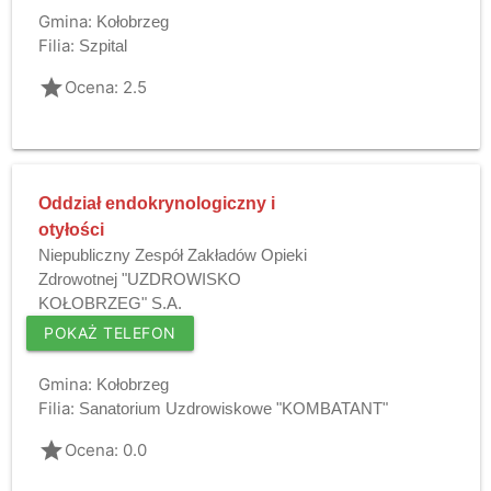
Gmina:
Kołobrzeg
Filia:
Szpital
grade
Ocena: 2.5
Oddział endokrynologiczny i
otyłości
Niepubliczny Zespół Zakładów Opieki
Zdrowotnej "UZDROWISKO
KOŁOBRZEG" S.A.
POKAŻ TELEFON
Gmina:
Kołobrzeg
Filia:
Sanatorium Uzdrowiskowe "KOMBATANT"
grade
Ocena: 0.0