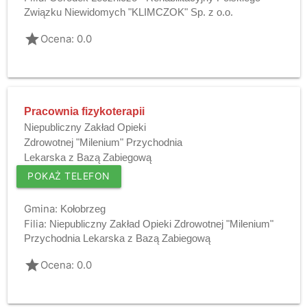
Związku Niewidomych "KLIMCZOK" Sp. z o.o.
grade
Ocena: 0.0
Pracownia fizykoterapii
Niepubliczny Zakład Opieki
Zdrowotnej "Milenium" Przychodnia
Lekarska z Bazą Zabiegową
POKAŻ TELEFON
Gmina:
Kołobrzeg
Filia:
Niepubliczny Zakład Opieki Zdrowotnej "Milenium"
Przychodnia Lekarska z Bazą Zabiegową
grade
Ocena: 0.0