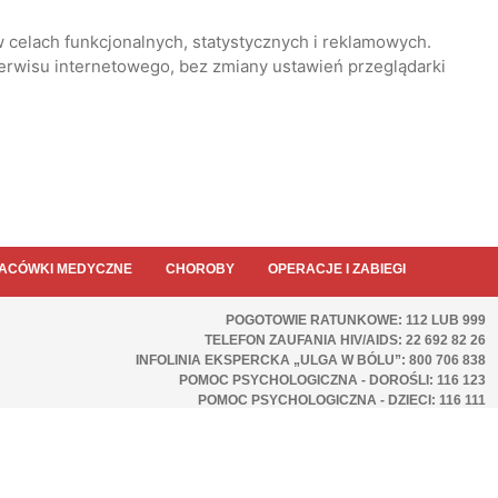
 celach funkcjonalnych, statystycznych i reklamowych.
serwisu internetowego, bez zmiany ustawień przeglądarki
ACÓWKI MEDYCZNE
CHOROBY
OPERACJE I ZABIEGI
POGOTOWIE RATUNKOWE: 112 LUB 999
TELEFON ZAUFANIA HIV/AIDS: 22 692 82 26
INFOLINIA EKSPERCKA „ULGA W BÓLU”: 800 706 838
POMOC PSYCHOLOGICZNA - DOROŚLI: 116 123
POMOC PSYCHOLOGICZNA - DZIECI: 116 111