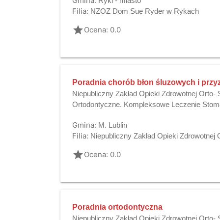
Gmina:
Ryki - miasto
Filia:
NZOZ Dom Sue Ryder w Rykach
grade
Ocena: 0.0
Poradnia chorób błon śluzowych i przy
Niepubliczny Zakład Opieki Zdrowotnej Orto
Ortodontyczne. Kompleksowe Leczenie Stoma
Gmina:
M. Lublin
Filia:
Niepubliczny Zakład Opieki Zdrowotnej
grade
Ocena: 0.0
Poradnia ortodontyczna
Niepubliczny Zakład Opieki Zdrowotnej Orto