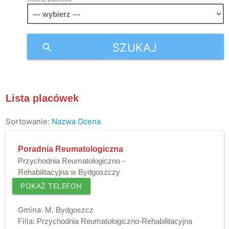
SZUKAJ
search
Lista placówek
Sortowanie:
Nazwa
Ocena
Poradnia Reumatologiczna
Przychodnia Reumatologiczno -
Rehabilitacyjna w Bydgoszczy
POKAŻ TELEFON
Gmina:
M. Bydgoszcz
Filia:
Przychodnia Reumatologiczno-Rehabilitacyjna