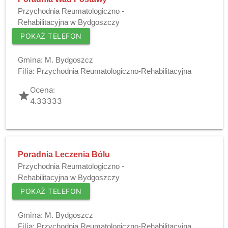
Przychodnia Reumatologiczno -
Rehabilitacyjna w Bydgoszczy
POKAŻ TELEFON
Gmina:
M. Bydgoszcz
Filia:
Przychodnia Reumatologiczno-Rehabilitacyjna
Ocena:
grade
4.33333
Poradnia Leczenia Bólu
Przychodnia Reumatologiczno -
Rehabilitacyjna w Bydgoszczy
POKAŻ TELEFON
Gmina:
M. Bydgoszcz
Filia:
Przychodnia Reumatologiczno-Rehabilitacyjna