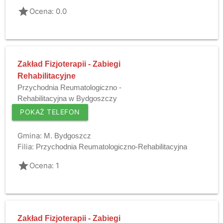
grade
Ocena: 0.0
Zakład Fizjoterapii - Zabiegi
Rehabilitacyjne
Przychodnia Reumatologiczno -
Rehabilitacyjna w Bydgoszczy
POKAŻ TELEFON
Gmina:
M. Bydgoszcz
Filia:
Przychodnia Reumatologiczno-Rehabilitacyjna
grade
Ocena: 1
Zakład Fizjoterapii - Zabiegi