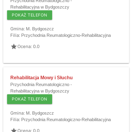
Przychodnia Reumatologiczno -
Rehabilitacyjna w Bydgoszczy
POKAŻ TELEFON
Gmina:
M. Bydgoszcz
Filia:
Przychodnia Reumatologiczno-Rehabilitacyjna
grade
Ocena: 0.0
Rehabilitacja Mowy i Słuchu
Przychodnia Reumatologiczno -
Rehabilitacyjna w Bydgoszczy
POKAŻ TELEFON
Gmina:
M. Bydgoszcz
Filia:
Przychodnia Reumatologiczno-Rehabilitacyjna
grade
Ocena: 0.0