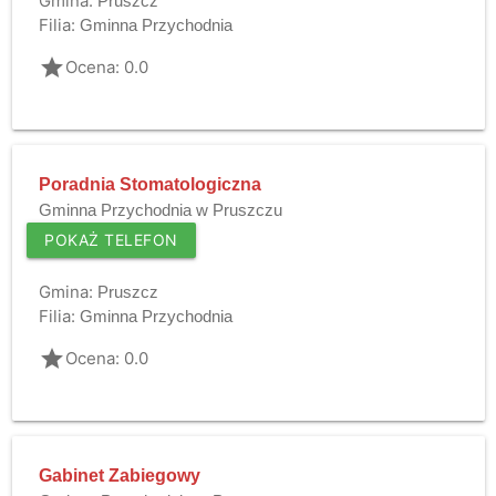
Gmina:
Pruszcz
Filia:
Gminna Przychodnia
grade
Ocena: 0.0
Poradnia Stomatologiczna
Gminna Przychodnia w Pruszczu
POKAŻ TELEFON
Gmina:
Pruszcz
Filia:
Gminna Przychodnia
grade
Ocena: 0.0
Gabinet Zabiegowy