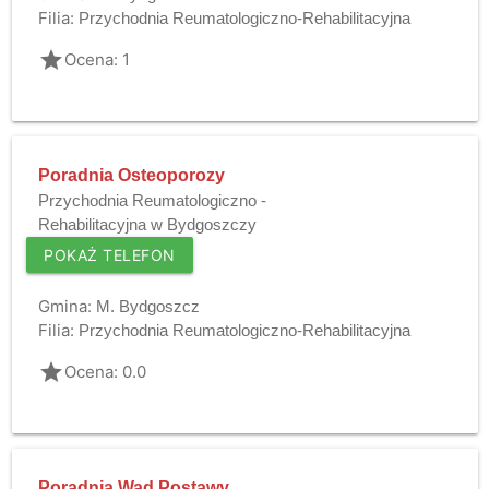
Filia:
Przychodnia Reumatologiczno-Rehabilitacyjna
grade
Ocena: 1
Poradnia Osteoporozy
Przychodnia Reumatologiczno -
Rehabilitacyjna w Bydgoszczy
POKAŻ TELEFON
Gmina:
M. Bydgoszcz
Filia:
Przychodnia Reumatologiczno-Rehabilitacyjna
grade
Ocena: 0.0
Poradnia Wad Postawy