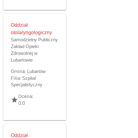
Oddział
otolaryngologiczny
Samodzielny Publiczny
Zakład Opieki
Zdrowotnej w
Lubartowie
Gmina:
Lubartów
Filia:
Szpital
Specjalistyczny
Ocena:
grade
0.0
Oddział