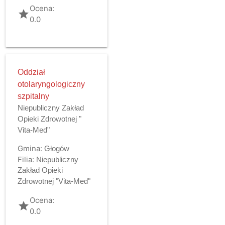
Ocena:
grade
0.0
Oddział
otolaryngologiczny
szpitalny
Niepubliczny Zakład
Opieki Zdrowotnej "
Vita-Med"
Gmina:
Głogów
Filia:
Niepubliczny
Zakład Opieki
Zdrowotnej "Vita-Med"
Ocena:
grade
0.0