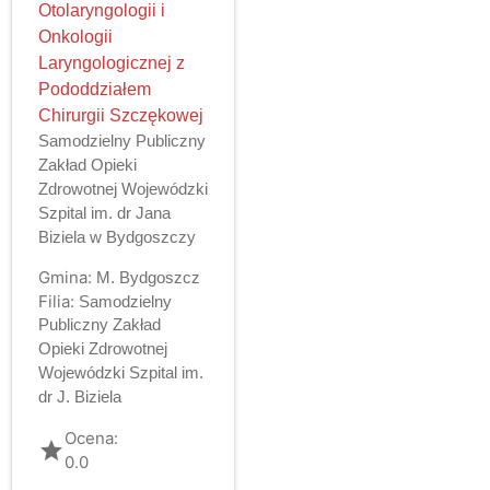
Otolaryngologii i
Onkologii
Laryngologicznej z
Pododdziałem
Chirurgii Szczękowej
Samodzielny Publiczny
Zakład Opieki
Zdrowotnej Wojewódzki
Szpital im. dr Jana
Biziela w Bydgoszczy
Gmina:
M. Bydgoszcz
Filia:
Samodzielny
Publiczny Zakład
Opieki Zdrowotnej
Wojewódzki Szpital im.
dr J. Biziela
Ocena:
grade
0.0