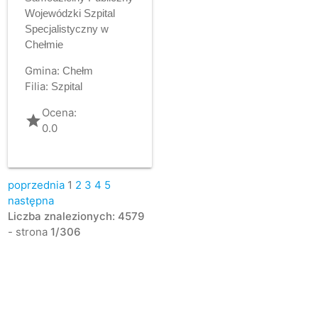
Wojewódzki Szpital
Specjalistyczny w
Chełmie
Gmina:
Chełm
Filia:
Szpital
Ocena:
grade
0.0
poprzednia
1
2
3
4
5
następna
Liczba znalezionych: 4579
- strona
1/306