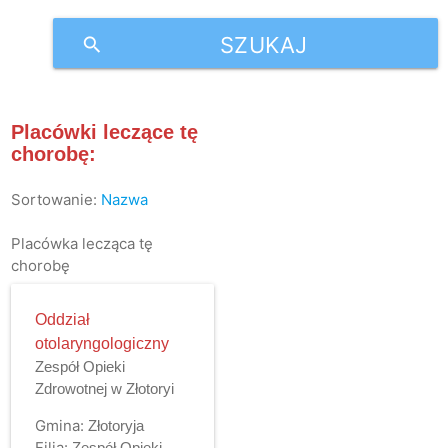
SZUKAJ
search
Placówki leczące tę
chorobę:
Sortowanie:
Nazwa
Placówka lecząca tę
chorobę
Oddział
otolaryngologiczny
Zespół Opieki
Zdrowotnej w Złotoryi
Gmina:
Złotoryja
Filia:
Zespół Opieki