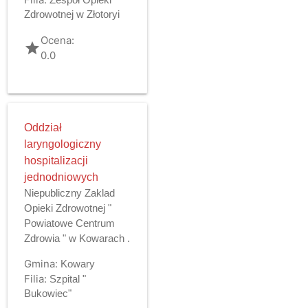
Zdrowotnej w Złotoryi
Ocena:
grade
0.0
Oddział
laryngologiczny
hospitalizacji
jednodniowych
Niepubliczny Zaklad
Opieki Zdrowotnej "
Powiatowe Centrum
Zdrowia " w Kowarach .
Gmina:
Kowary
Filia:
Szpital "
Bukowiec"