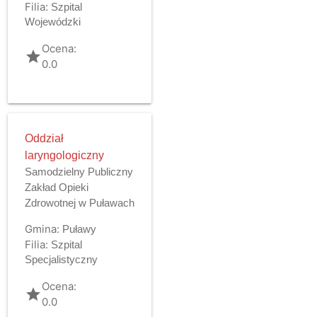
Filia:
Szpital
Wojewódzki
Ocena:
grade
0.0
Oddział
laryngologiczny
Samodzielny Publiczny
Zakład Opieki
Zdrowotnej w Puławach
Gmina:
Puławy
Filia:
Szpital
Specjalistyczny
Ocena:
grade
0.0