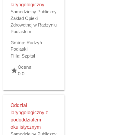
laryngologiczny
Samodzielny Publiczny
Zakład Opieki
Zdrowotnej w Radzyniu
Podlaskim
Gmina:
Radzyń
Podlaski
Filia:
Szpital
Ocena:
grade
0.0
Oddział
laryngologiczny z
pododdziałem
okulistycznym
Samodzielny Publiczny