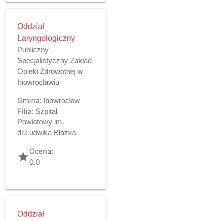
Oddział
Laryngologiczny
Publiczny
Specjalistyczny Zakład
Opieki Zdrowotnej w
Inowrocławiu
Gmina:
Inowrocław
Filia:
Szpital
Powiatowy im.
dr.Ludwika Błażka
Ocena:
grade
0.0
Oddział