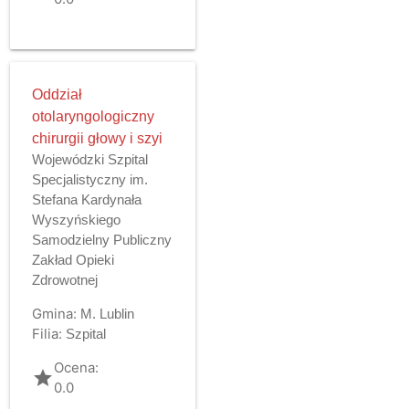
Oddział
otolaryngologiczny
chirurgii głowy i szyi
Wojewódzki Szpital
Specjalistyczny im.
Stefana Kardynała
Wyszyńskiego
Samodzielny Publiczny
Zakład Opieki
Zdrowotnej
Gmina:
M. Lublin
Filia:
Szpital
Ocena:
grade
0.0