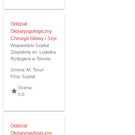
Oddział
Otolaryngologiczny
Chirurgii Głowy i Szyi
Wojewódzki Szpital
Zespolony im. Ludwika
Rydygiera w Toruniu
Gmina:
M. Toruń
Filia:
Szpital
Ocena:
grade
0.0
Oddział
Otolaryngologiczny