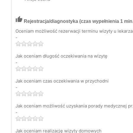
thumb_up
Rejestracja/diagnostyka
(czas wypełnienia 1 min.
Oceniam możliwość rezerwacji terminu wizyty u lekarza 
-
Jak oceniam długość oczekiwania na wizytę
-
Jak oceniam czas oczekiwania w przychodni
-
Jak oceniam możliwość uzyskania porady medycznej pr
-
Jak oceniam realizację wizyty domowych