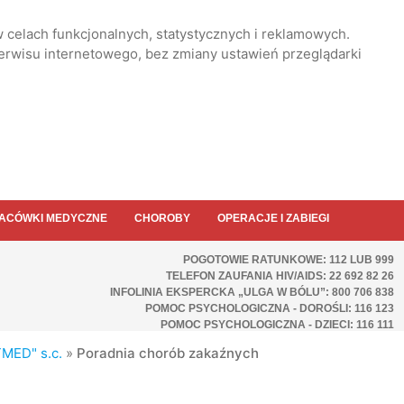
 celach funkcjonalnych, statystycznych i reklamowych.
serwisu internetowego, bez zmiany ustawień przeglądarki
ACÓWKI MEDYCZNE
CHOROBY
OPERACJE I ZABIEGI
POGOTOWIE RATUNKOWE: 112 LUB 999
TELEFON ZAUFANIA HIV/AIDS: 22 692 82 26
INFOLINIA EKSPERCKA „ULGA W BÓLU”: 800 706 838
POMOC PSYCHOLOGICZNA - DOROŚLI: 116 123
POMOC PSYCHOLOGICZNA - DZIECI: 116 111
TMED" s.c.
»
Poradnia chorób zakaźnych