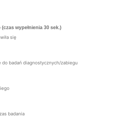
o
(czas wypełnienia 30 sek.)
wiła się
ię do badań diagnostycznych/zabiegu
kiego
zas badania