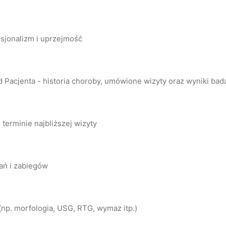
esjonalizm i uprzejmość
Pacjenta - historia choroby, umówione wizyty oraz wyniki bada
 terminie najbliższej wizyty
ań i zabiegów
np. morfologia, USG, RTG, wymaz itp.)