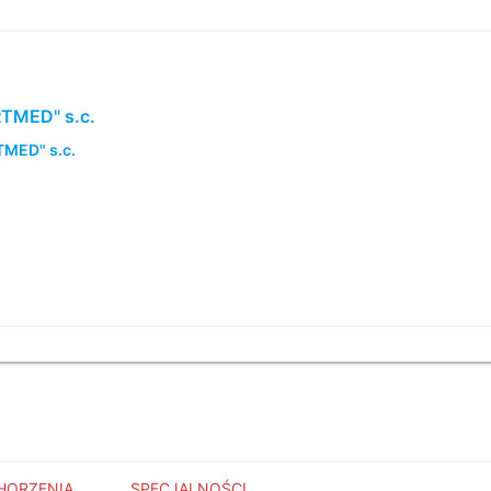
RTMED" s.c.
TMED" s.c.
HORZENIA
SPECJALNOŚCI