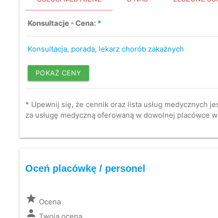
Konsultacje - Cena:
*
Konsultacja, porada, lekarz chorób zakaźnych
POKAŻ CENY
* Upewnij się, że cennik oraz lista usług medycznych je
za usługę medyczną oferowaną w dowolnej placówce w
Oceń placówkę / personel
grade
Ocena
person
Twoja ocena