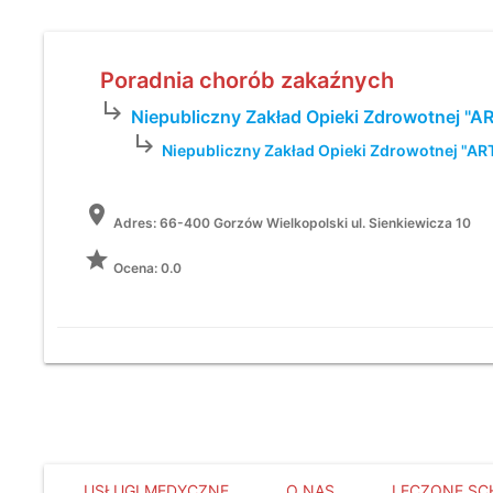
Poradnia chorób zakaźnych
subdirectory_arrow_right
Niepubliczny Zakład Opieki Zdrowotnej "A
subdirectory_arrow_right
Niepubliczny Zakład Opieki Zdrowotnej "AR
location_on
Adres:
66-400 Gorzów Wielkopolski ul. Sienkiewicza 10
grade
Ocena: 0.0
USŁUGI MEDYCZNE
O NAS
LECZONE SC