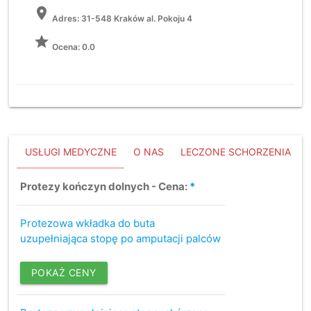
location_on
Adres:
31-548 Kraków al. Pokoju 4
grade
Ocena: 0.0
USŁUGI MEDYCZNE
O NAS
LECZONE SCHORZENIA
Protezy kończyn dolnych - Cena:
*
Protezowa wkładka do buta
uzupełniająca stopę po amputacji palców
POKAŻ CENY