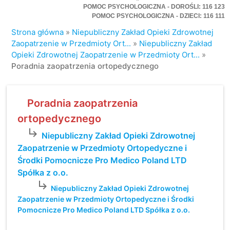
POMOC PSYCHOLOGICZNA - DOROŚLI: 116 123
POMOC PSYCHOLOGICZNA - DZIECI: 116 111
Strona główna
»
Niepubliczny Zakład Opieki Zdrowotnej
Zaopatrzenie w Przedmioty Ort...
»
Niepubliczny Zakład
Opieki Zdrowotnej Zaopatrzenie w Przedmioty Ort...
»
Poradnia zaopatrzenia ortopedycznego
Poradnia zaopatrzenia
ortopedycznego
subdirectory_arrow_right
Niepubliczny Zakład Opieki Zdrowotnej
Zaopatrzenie w Przedmioty Ortopedyczne i
Środki Pomocnicze Pro Medico Poland LTD
Spółka z o.o.
subdirectory_arrow_right
Niepubliczny Zakład Opieki Zdrowotnej
Zaopatrzenie w Przedmioty Ortopedyczne i Środki
Pomocnicze Pro Medico Poland LTD Spółka z o.o.