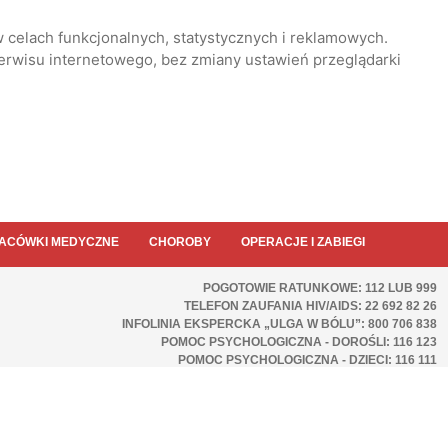
 celach funkcjonalnych, statystycznych i reklamowych.
serwisu internetowego, bez zmiany ustawień przeglądarki
ACÓWKI MEDYCZNE
CHOROBY
OPERACJE I ZABIEGI
POGOTOWIE RATUNKOWE: 112 LUB 999
TELEFON ZAUFANIA HIV/AIDS: 22 692 82 26
INFOLINIA EKSPERCKA „ULGA W BÓLU”: 800 706 838
POMOC PSYCHOLOGICZNA - DOROŚLI: 116 123
POMOC PSYCHOLOGICZNA - DZIECI: 116 111