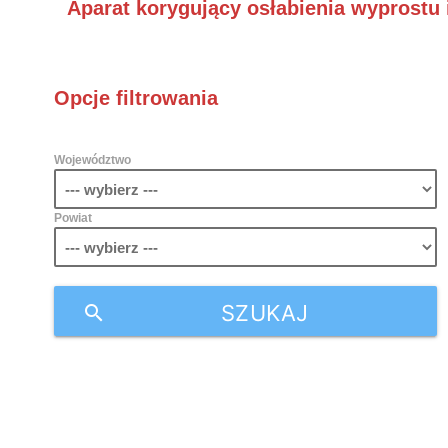
Aparat korygujący osłabienia wyprostu 
Opcje filtrowania
Województwo
Powiat
SZUKAJ
search