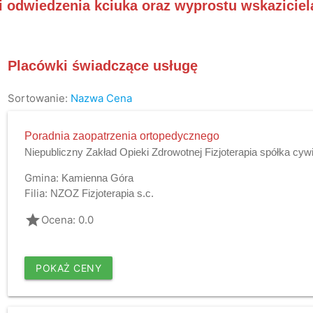
i odwiedzenia kciuka oraz wyprostu wskaziciel
Placówki świadczące usługę
Sortowanie:
Nazwa
Cena
Poradnia zaopatrzenia ortopedycznego
Niepubliczny Zakład Opieki Zdrowotnej Fizjoterapia spółka cyw
Gmina:
Kamienna Góra
Filia:
NZOZ Fizjoterapia s.c.
grade
Ocena: 0.0
POKAŻ CENY