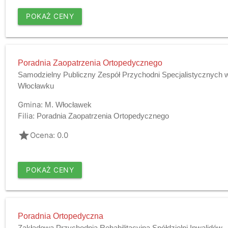
POKAŻ CENY
Poradnia Zaopatrzenia Ortopedycznego
Samodzielny Publiczny Zespół Przychodni Specjalistycznych 
Włocławku
Gmina:
M. Włocławek
Filia:
Poradnia Zaopatrzenia Ortopedycznego
grade
Ocena: 0.0
POKAŻ CENY
Poradnia Ortopedyczna
Zakładowa Przychodnia Rehabilitacyjna Spółdzielni Inwalidów