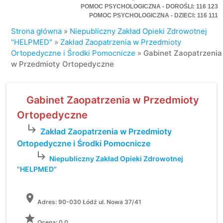
POMOC PSYCHOLOGICZNA - DOROŚLI: 116 123
POMOC PSYCHOLOGICZNA - DZIECI: 116 111
Strona główna
»
Niepubliczny Zakład Opieki Zdrowotnej
"HELPMED"
»
Zakład Zaopatrzenia w Przedmioty
Ortopedyczne i Środki Pomocnicze
»
Gabinet Zaopatrzenia
w Przedmioty Ortopedyczne
Gabinet Zaopatrzenia w Przedmioty
Ortopedyczne
subdirectory_arrow_right
Zakład Zaopatrzenia w Przedmioty
Ortopedyczne i Środki Pomocnicze
subdirectory_arrow_right
Niepubliczny Zakład Opieki Zdrowotnej
"HELPMED"
location_on
Adres:
90-030 Łódź ul. Nowa 37/41
grade
Ocena: 0.0