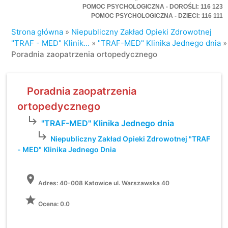
POMOC PSYCHOLOGICZNA - DOROŚLI: 116 123
POMOC PSYCHOLOGICZNA - DZIECI: 116 111
Strona główna
»
Niepubliczny Zakład Opieki Zdrowotnej
"TRAF - MED" Klinik...
»
"TRAF-MED" Klinika Jednego dnia
»
Poradnia zaopatrzenia ortopedycznego
Poradnia zaopatrzenia
ortopedycznego
subdirectory_arrow_right
"TRAF-MED" Klinika Jednego dnia
subdirectory_arrow_right
Niepubliczny Zakład Opieki Zdrowotnej "TRAF
- MED" Klinika Jednego Dnia
location_on
Adres:
40-008 Katowice ul. Warszawska 40
grade
Ocena: 0.0