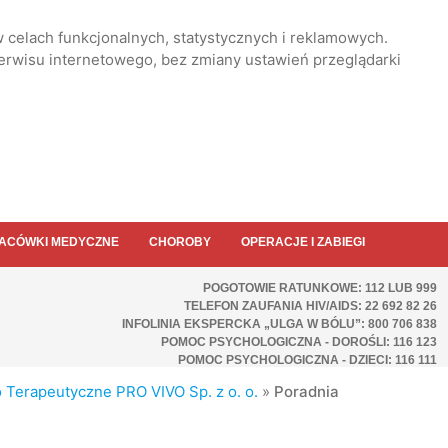
 celach funkcjonalnych, statystycznych i reklamowych.
serwisu internetowego, bez zmiany ustawień przeglądarki
ACÓWKI MEDYCZNE
CHOROBY
OPERACJE I ZABIEGI
POGOTOWIE RATUNKOWE: 112 LUB 999
TELEFON ZAUFANIA HIV/AIDS: 22 692 82 26
INFOLINIA EKSPERCKA „ULGA W BÓLU”: 800 706 838
POMOC PSYCHOLOGICZNA - DOROŚLI: 116 123
POMOC PSYCHOLOGICZNA - DZIECI: 116 111
Terapeutyczne PRO VIVO Sp. z o. o.
»
Poradnia