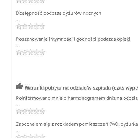
Dostępność podczas dyżurów nocnych
-
Poszanowanie intymności i godności podczas opieki
-
thumb_up
Warunki pobytu na odziale/w szpitalu
(czas wypeł
Poinformowano mnie o harmonogramem dnia na oddzia
-
Zapoznałem się z rozkładem pomieszczeń (WC, dyżurka p
-