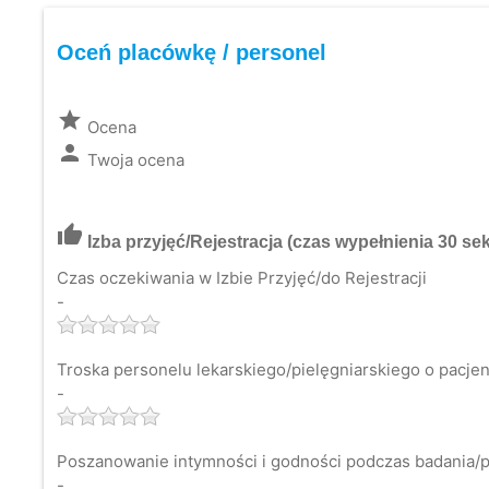
Oceń placówkę / personel
grade
Ocena
person
Twoja ocena
thumb_up
Izba przyjęć/Rejestracja
(czas wypełnienia 30 sek
Czas oczekiwania w Izbie Przyjęć/do Rejestracji
-
Troska personelu lekarskiego/pielęgniarskiego o pacjen
-
Poszanowanie intymności i godności podczas badania/pr
-