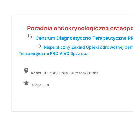
Poradnia endokrynologiczna osteop
subdirectory_arrow_right
Centrum Diagnostyczno Terapeutyczne PRO
subdirectory_arrow_right
Niepubliczny Zakład Opieki Zdrowotnej Ce
Terapeutyczne PRO VIVO Sp. z o.o.
location_on
Adres:
20-538 Lublin - Jutrzenki 10/6a
grade
Ocena: 0.0