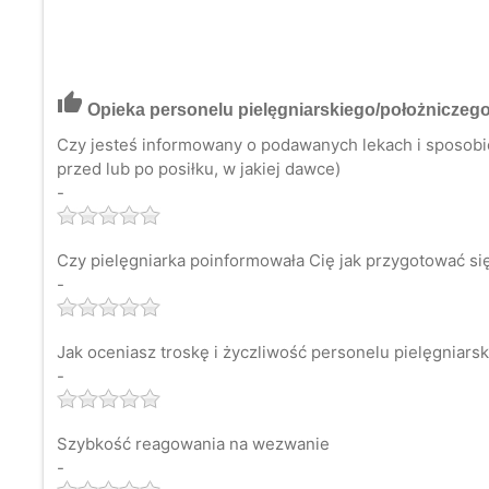
thumb_up
Opieka personelu pielęgniarskiego/położniczeg
Czy jesteś informowany o podawanych lekach i sposobie 
przed lub po posiłku, w jakiej dawce)
-
Czy pielęgniarka poinformowała Cię jak przygotować si
-
Jak oceniasz troskę i życzliwość personelu pielęgniars
-
Szybkość reagowania na wezwanie
-