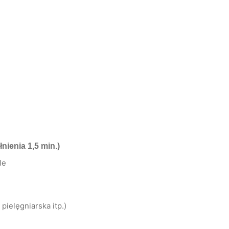
nienia 1,5 min.)
le
ielęgniarska itp.)