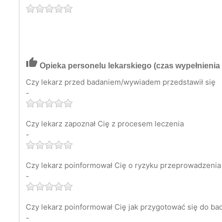
thumb_up
Opieka personelu lekarskiego
(czas wypełnienia 
Czy lekarz przed badaniem/wywiadem przedstawił się
-
Czy lekarz zapoznał Cię z procesem leczenia
-
Czy lekarz poinformował Cię o ryzyku przeprowadzenia 
-
Czy lekarz poinformował Cię jak przygotować się do ba
-