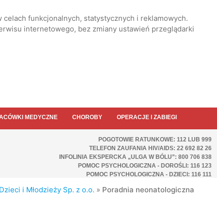
 celach funkcjonalnych, statystycznych i reklamowych.
serwisu internetowego, bez zmiany ustawień przeglądarki
ACÓWKI MEDYCZNE
CHOROBY
OPERACJE I ZABIEGI
POGOTOWIE RATUNKOWE: 112 LUB 999
TELEFON ZAUFANIA HIV/AIDS: 22 692 82 26
INFOLINIA EKSPERCKA „ULGA W BÓLU”: 800 706 838
POMOC PSYCHOLOGICZNA - DOROŚLI: 116 123
POMOC PSYCHOLOGICZNA - DZIECI: 116 111
zieci i Młodzieży Sp. z o.o.
»
Poradnia neonatologiczna