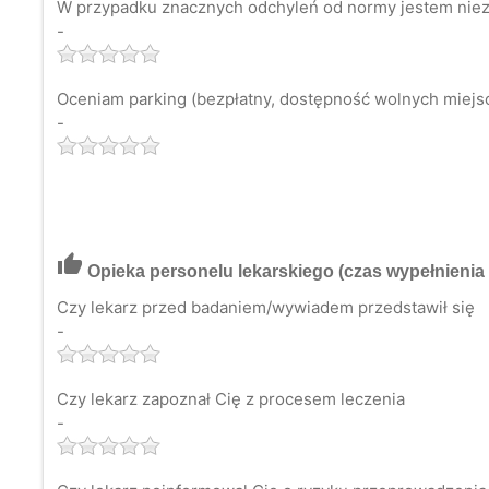
W przypadku znacznych odchyleń od normy jestem niezw
-
Oceniam parking (bezpłatny, dostępność wolnych miejsc 
-
thumb_up
Opieka personelu lekarskiego
(czas wypełnienia 
Czy lekarz przed badaniem/wywiadem przedstawił się
-
Czy lekarz zapoznał Cię z procesem leczenia
-