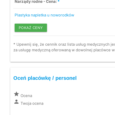
Narządy rodne - Cena:
*
Plastyka napletka u noworodków
POKAŻ CENY
* Upewnij się, że cennik oraz lista usług medycznych je
za usługę medyczną oferowaną w dowolnej placówce w
Oceń placówkę / personel
grade
Ocena
person
Twoja ocena