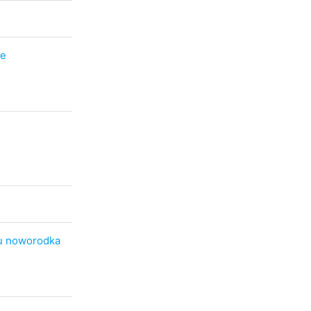
ne
 u noworodka