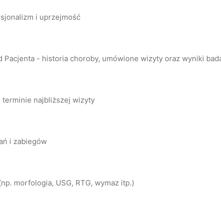
esjonalizm i uprzejmość
Pacjenta - historia choroby, umówione wizyty oraz wyniki bada
 terminie najbliższej wizyty
ań i zabiegów
np. morfologia, USG, RTG, wymaz itp.)