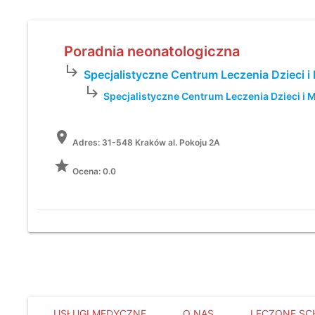
Poradnia neonatologiczna
subdirectory_arrow_right
Specjalistyczne Centrum Leczenia Dzieci i 
subdirectory_arrow_right
Specjalistyczne Centrum Leczenia Dzieci i M
location_on
Adres:
31-548 Kraków al. Pokoju 2A
grade
Ocena: 0.0
USŁUGI MEDYCZNE
O NAS
LECZONE SC