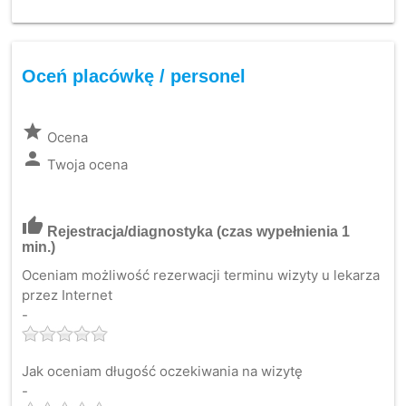
Oceń placówkę / personel
grade
Ocena
person
Twoja ocena
thumb_up
Rejestracja/diagnostyka
(czas wypełnienia 1
min.)
Oceniam możliwość rezerwacji terminu wizyty u lekarza
przez Internet
-
Jak oceniam długość oczekiwania na wizytę
-