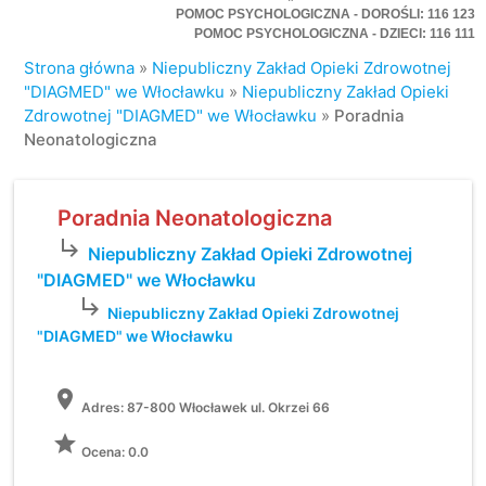
POMOC PSYCHOLOGICZNA - DOROŚLI: 116 123
POMOC PSYCHOLOGICZNA - DZIECI: 116 111
Strona główna
»
Niepubliczny Zakład Opieki Zdrowotnej
"DIAGMED" we Włocławku
»
Niepubliczny Zakład Opieki
Zdrowotnej "DIAGMED" we Włocławku
»
Poradnia
Neonatologiczna
Poradnia Neonatologiczna
subdirectory_arrow_right
Niepubliczny Zakład Opieki Zdrowotnej
"DIAGMED" we Włocławku
subdirectory_arrow_right
Niepubliczny Zakład Opieki Zdrowotnej
"DIAGMED" we Włocławku
location_on
Adres:
87-800 Włocławek ul. Okrzei 66
grade
Ocena: 0.0