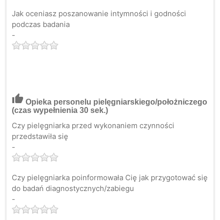
Jak oceniasz poszanowanie intymności i godności
podczas badania
-
thumb_up
Opieka personelu pielęgniarskiego/położniczego
(czas wypełnienia 30 sek.)
Czy pielęgniarka przed wykonaniem czynności
przedstawiła się
-
Czy pielęgniarka poinformowała Cię jak przygotować się
do badań diagnostycznych/zabiegu
-