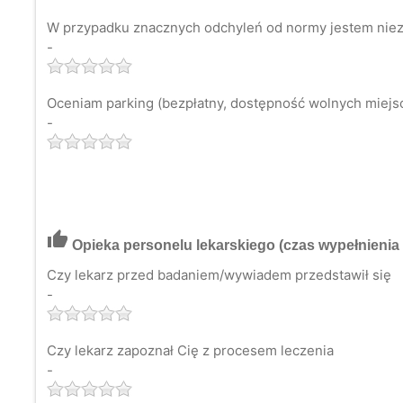
W przypadku znacznych odchyleń od normy jestem niezw
-
Oceniam parking (bezpłatny, dostępność wolnych miejsc 
-
thumb_up
Opieka personelu lekarskiego
(czas wypełnienia 
Czy lekarz przed badaniem/wywiadem przedstawił się
-
Czy lekarz zapoznał Cię z procesem leczenia
-