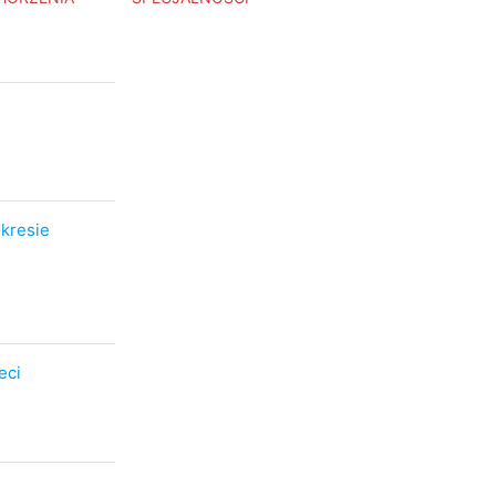
kresie
eci