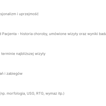
esjonalizm i uprzejmość
Pacjenta - historia choroby, umówione wizyty oraz wyniki bada
 terminie najbliższej wizyty
ań i zabiegów
np. morfologia, USG, RTG, wymaz itp.)