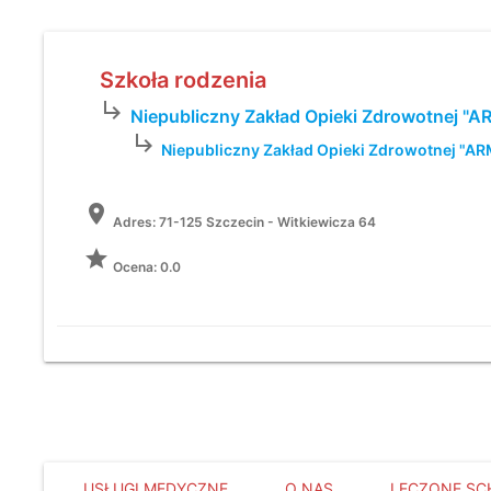
Szkoła rodzenia
subdirectory_arrow_right
Niepubliczny Zakład Opieki Zdrowotnej "
subdirectory_arrow_right
Niepubliczny Zakład Opieki Zdrowotnej "A
location_on
Adres:
71-125 Szczecin - Witkiewicza 64
grade
Ocena: 0.0
USŁUGI MEDYCZNE
O NAS
LECZONE SC