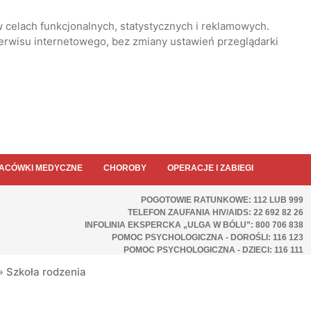
 celach funkcjonalnych, statystycznych i reklamowych.
serwisu internetowego, bez zmiany ustawień przeglądarki
ACÓWKI MEDYCZNE
CHOROBY
OPERACJE I ZABIEGI
POGOTOWIE RATUNKOWE: 112 LUB 999
TELEFON ZAUFANIA HIV/AIDS: 22 692 82 26
INFOLINIA EKSPERCKA „ULGA W BÓLU”: 800 706 838
POMOC PSYCHOLOGICZNA - DOROŚLI: 116 123
POMOC PSYCHOLOGICZNA - DZIECI: 116 111
»
Szkoła rodzenia