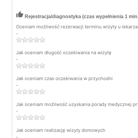
thumb_up
Rejestracja/diagnostyka
(czas wypełnienia 1 min.
Oceniam możliwość rezerwacji terminu wizyty u lekarza 
-
Jak oceniam długość oczekiwania na wizytę
-
Jak oceniam czas oczekiwania w przychodni
-
Jak oceniam możliwość uzyskania porady medycznej pr
-
Jak oceniam realizację wizyty domowych
-