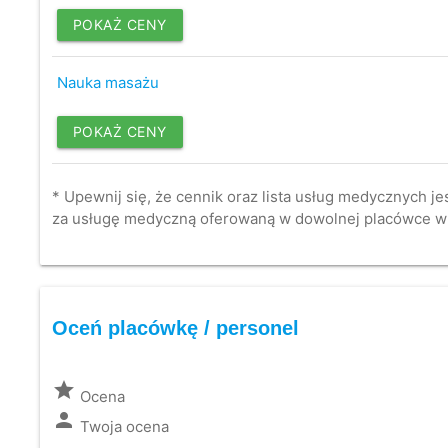
POKAŻ CENY
Nauka masażu
POKAŻ CENY
* Upewnij się, że cennik oraz lista usług medycznych je
za usługę medyczną oferowaną w dowolnej placówce w
Oceń placówkę / personel
grade
Ocena
person
Twoja ocena