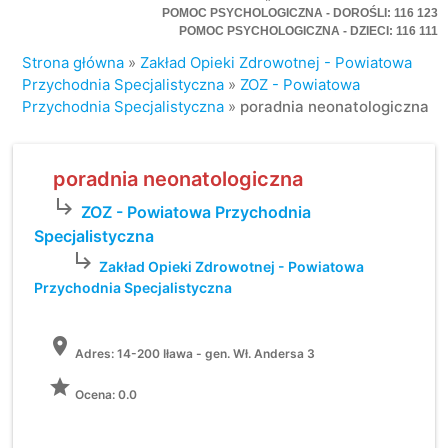
POMOC PSYCHOLOGICZNA - DOROŚLI: 116 123
POMOC PSYCHOLOGICZNA - DZIECI: 116 111
Strona główna
»
Zakład Opieki Zdrowotnej - Powiatowa
Przychodnia Specjalistyczna
»
ZOZ - Powiatowa
Przychodnia Specjalistyczna
»
poradnia neonatologiczna
poradnia neonatologiczna
subdirectory_arrow_right
ZOZ - Powiatowa Przychodnia
Specjalistyczna
subdirectory_arrow_right
Zakład Opieki Zdrowotnej - Powiatowa
Przychodnia Specjalistyczna
location_on
Adres:
14-200 Iława - gen. Wł. Andersa 3
grade
Ocena: 0.0