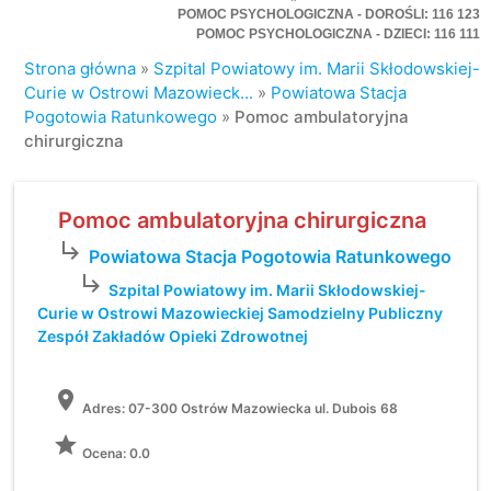
POMOC PSYCHOLOGICZNA - DOROŚLI: 116 123
POMOC PSYCHOLOGICZNA - DZIECI: 116 111
Strona główna
»
Szpital Powiatowy im. Marii Skłodowskiej-
Curie w Ostrowi Mazowieck...
»
Powiatowa Stacja
Pogotowia Ratunkowego
»
Pomoc ambulatoryjna
chirurgiczna
Pomoc ambulatoryjna chirurgiczna
subdirectory_arrow_right
Powiatowa Stacja Pogotowia Ratunkowego
subdirectory_arrow_right
Szpital Powiatowy im. Marii Skłodowskiej-
Curie w Ostrowi Mazowieckiej Samodzielny Publiczny
Zespół Zakładów Opieki Zdrowotnej
location_on
Adres:
07-300 Ostrów Mazowiecka ul. Dubois 68
grade
Ocena: 0.0