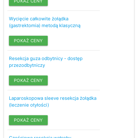
POKAŻ CENY
Wycięcie całkowite żołądka
(gastrektomia) metodą klasyczną
POKAŻ CENY
Resekcja guza odbytnicy - dostęp
przezodbytniczy
POKAŻ CENY
Laparoskopowa sleeve resekcja żołądka
(leczenie otyłości)
POKAŻ CENY
Częściowa resekcja wątroby