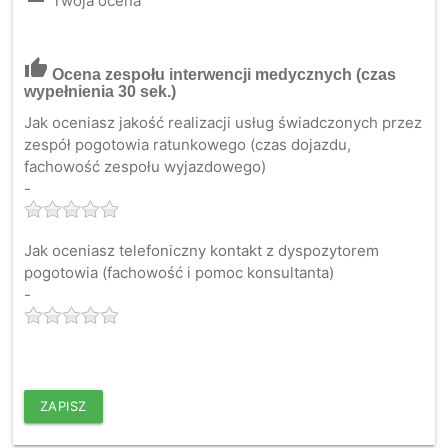
Twoja ocena
thumb_up
Ocena zespołu interwencji medycznych
(czas
wypełnienia 30 sek.)
Jak oceniasz jakość realizacji usług świadczonych przez
zespół pogotowia ratunkowego (czas dojazdu,
fachowość zespołu wyjazdowego)
-
Jak oceniasz telefoniczny kontakt z dyspozytorem
pogotowia (fachowość i pomoc konsultanta)
-
ZAPISZ