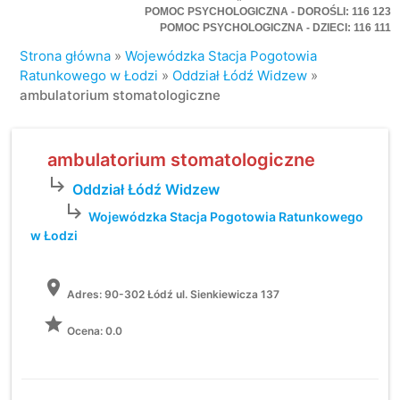
POMOC PSYCHOLOGICZNA - DOROŚLI: 116 123
POMOC PSYCHOLOGICZNA - DZIECI: 116 111
Strona główna
»
Wojewódzka Stacja Pogotowia
Ratunkowego w Łodzi
»
Oddział Łódź Widzew
»
ambulatorium stomatologiczne
ambulatorium stomatologiczne
subdirectory_arrow_right
Oddział Łódź Widzew
subdirectory_arrow_right
Wojewódzka Stacja Pogotowia Ratunkowego
w Łodzi
location_on
Adres:
90-302 Łódź ul. Sienkiewicza 137
grade
Ocena: 0.0