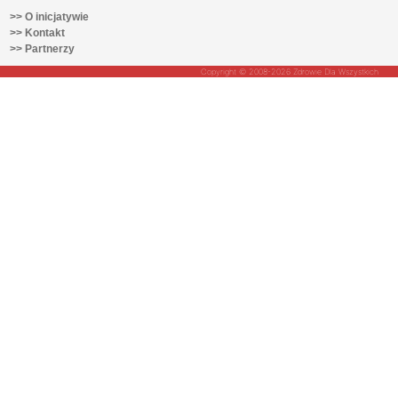
>> O inicjatywie
>> Kontakt
>> Partnerzy
Copyright © 2008-2026 Zdrowie Dla Wszystkich