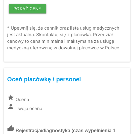
POKAŻ CENY
* Upewnij się, że cennik oraz lista usług medycznych
jest aktualna. Skontaktuj się z placówką. Przedział
cenowy to cena minimalna i maksymalna za usługę
medyczną oferowaną w dowolnej placówce w Polsce.
Oceń placówkę / personel
grade
Ocena
person
Twoja ocena
thumb_up
Rejestracja/diagnostyka
(czas wypełnienia 1