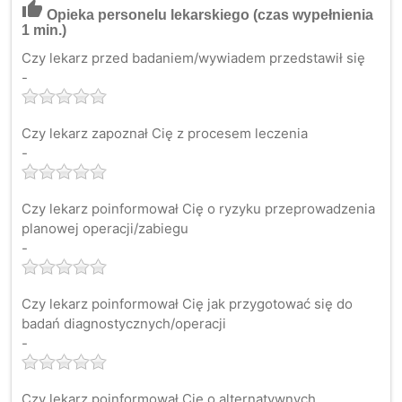
thumb_up
Opieka personelu lekarskiego
(czas wypełnienia
1 min.)
Czy lekarz przed badaniem/wywiadem przedstawił się
-
Czy lekarz zapoznał Cię z procesem leczenia
-
Czy lekarz poinformował Cię o ryzyku przeprowadzenia
planowej operacji/zabiegu
-
Czy lekarz poinformował Cię jak przygotować się do
badań diagnostycznych/operacji
-
Czy lekarz poinformował Cię o alternatywnych