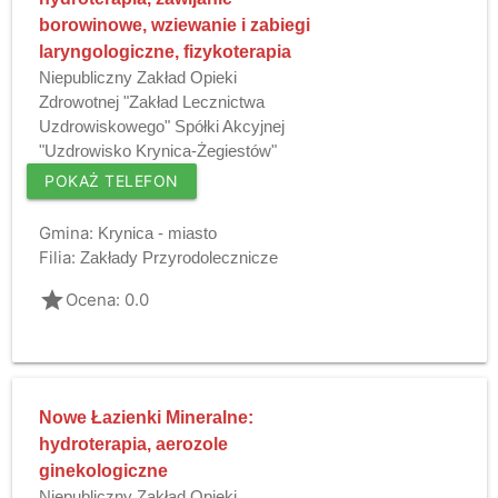
borowinowe, wziewanie i zabiegi
laryngologiczne, fizykoterapia
Niepubliczny Zakład Opieki
Zdrowotnej "Zakład Lecznictwa
Uzdrowiskowego" Spółki Akcyjnej
"Uzdrowisko Krynica-Żegiestów"
POKAŻ TELEFON
Gmina:
Krynica - miasto
Filia:
Zakłady Przyrodolecznicze
grade
Ocena: 0.0
Nowe Łazienki Mineralne:
hydroterapia, aerozole
ginekologiczne
Niepubliczny Zakład Opieki