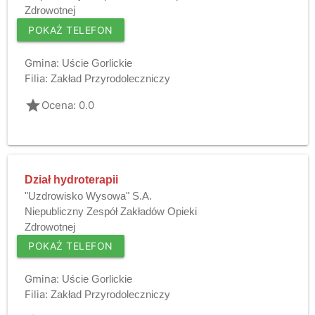
Zdrowotnej
POKAŻ TELEFON
Gmina:
Uście Gorlickie
Filia:
Zakład Przyrodoleczniczy
grade
Ocena: 0.0
Dział hydroterapii
"Uzdrowisko Wysowa" S.A.
Niepubliczny Zespół Zakładów Opieki
Zdrowotnej
POKAŻ TELEFON
Gmina:
Uście Gorlickie
Filia:
Zakład Przyrodoleczniczy