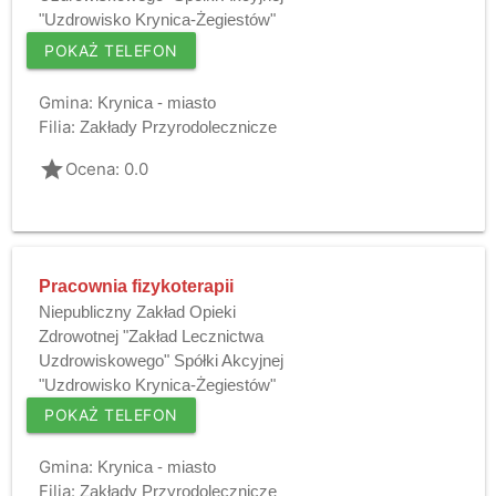
"Uzdrowisko Krynica-Żegiestów"
POKAŻ TELEFON
Gmina:
Krynica - miasto
Filia:
Zakłady Przyrodolecznicze
grade
Ocena: 0.0
Pracownia fizykoterapii
Niepubliczny Zakład Opieki
Zdrowotnej "Zakład Lecznictwa
Uzdrowiskowego" Spółki Akcyjnej
"Uzdrowisko Krynica-Żegiestów"
POKAŻ TELEFON
Gmina:
Krynica - miasto
Filia:
Zakłady Przyrodolecznicze