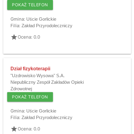
POKAŻ TELEFON
Gmina:
Uście Gorlickie
Filia:
Zakład Przyrodoleczniczy
grade
Ocena: 0.0
Dział fizykoterapii
"Uzdrowisko Wysowa" S.A.
Niepubliczny Zespół Zakładów Opieki
Zdrowotnej
POKAŻ TELEFON
Gmina:
Uście Gorlickie
Filia:
Zakład Przyrodoleczniczy
grade
Ocena: 0.0