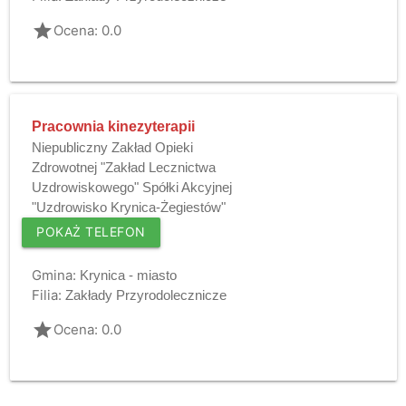
grade
Ocena: 0.0
Pracownia kinezyterapii
Niepubliczny Zakład Opieki
Zdrowotnej "Zakład Lecznictwa
Uzdrowiskowego" Spółki Akcyjnej
"Uzdrowisko Krynica-Żegiestów"
POKAŻ TELEFON
Gmina:
Krynica - miasto
Filia:
Zakłady Przyrodolecznicze
grade
Ocena: 0.0