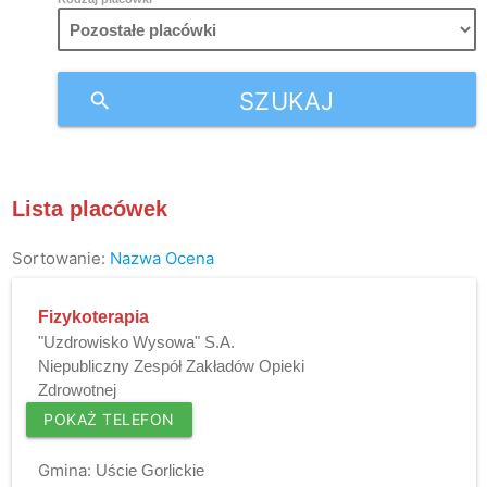
SZUKAJ
search
Lista placówek
Sortowanie:
Nazwa
Ocena
Fizykoterapia
"Uzdrowisko Wysowa" S.A.
Niepubliczny Zespół Zakładów Opieki
Zdrowotnej
POKAŻ TELEFON
Gmina:
Uście Gorlickie