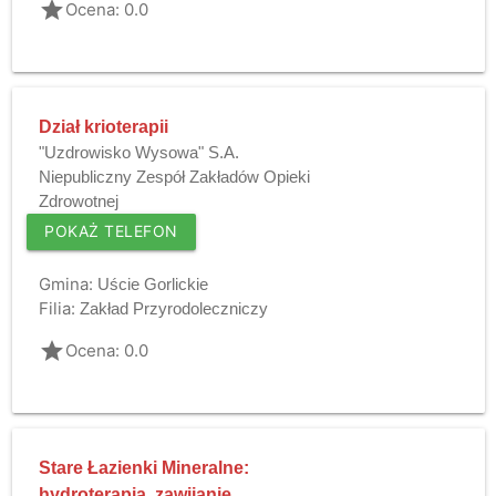
grade
Ocena: 0.0
Dział krioterapii
"Uzdrowisko Wysowa" S.A.
Niepubliczny Zespół Zakładów Opieki
Zdrowotnej
POKAŻ TELEFON
Gmina:
Uście Gorlickie
Filia:
Zakład Przyrodoleczniczy
grade
Ocena: 0.0
Stare Łazienki Mineralne:
hydroterapia, zawijanie