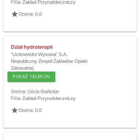
Filia:
Zakład Przyrodoleczniczy
grade
Ocena: 0.0
Dział hydroterapii
"Uzdrowisko Wysowa" S.A.
Niepubliczny Zespół Zakładów Opieki
Zdrowotnej
POKAŻ TELEFON
Gmina:
Uście Gorlickie
Filia:
Zakład Przyrodoleczniczy
grade
Ocena: 0.0