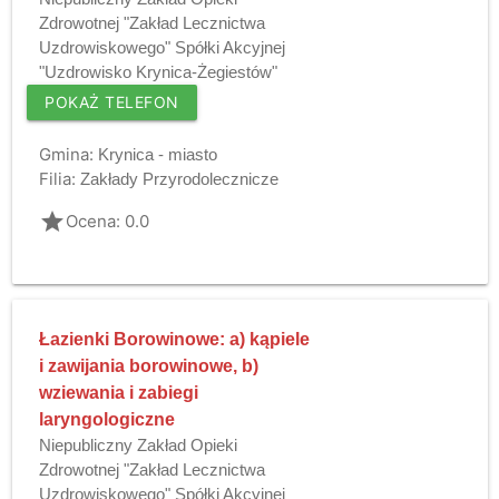
Zdrowotnej "Zakład Lecznictwa
Uzdrowiskowego" Spółki Akcyjnej
"Uzdrowisko Krynica-Żegiestów"
POKAŻ TELEFON
Gmina:
Krynica - miasto
Filia:
Zakłady Przyrodolecznicze
grade
Ocena: 0.0
Łazienki Borowinowe: a) kąpiele
i zawijania borowinowe, b)
wziewania i zabiegi
laryngologiczne
Niepubliczny Zakład Opieki
Zdrowotnej "Zakład Lecznictwa
Uzdrowiskowego" Spółki Akcyjnej