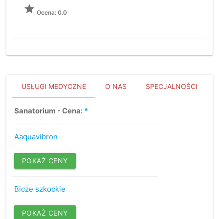
grade
Ocena: 0.0
USŁUGI MEDYCZNE
O NAS
SPECJALNOŚCI
Sanatorium - Cena:
*
Aaquavibron
POKAŻ CENY
Bicze szkockie
POKAŻ CENY