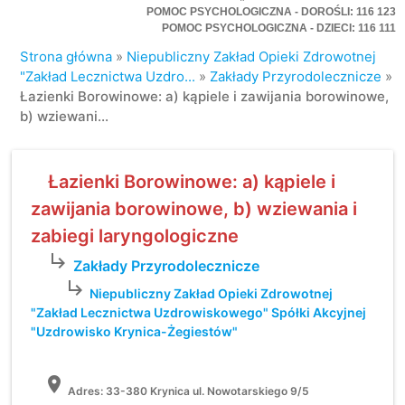
POMOC PSYCHOLOGICZNA - DOROŚLI: 116 123
POMOC PSYCHOLOGICZNA - DZIECI: 116 111
Strona główna
»
Niepubliczny Zakład Opieki Zdrowotnej
"Zakład Lecznictwa Uzdro...
»
Zakłady Przyrodolecznicze
»
Łazienki Borowinowe: a) kąpiele i zawijania borowinowe,
b) wziewani...
Łazienki Borowinowe: a) kąpiele i
zawijania borowinowe, b) wziewania i
zabiegi laryngologiczne
subdirectory_arrow_right
Zakłady Przyrodolecznicze
subdirectory_arrow_right
Niepubliczny Zakład Opieki Zdrowotnej
"Zakład Lecznictwa Uzdrowiskowego" Spółki Akcyjnej
"Uzdrowisko Krynica-Żegiestów"
location_on
Adres:
33-380 Krynica ul. Nowotarskiego 9/5