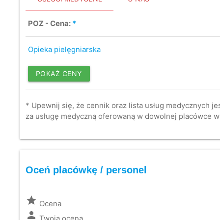
POZ - Cena:
*
Opieka pielęgniarska
POKAŻ CENY
* Upewnij się, że cennik oraz lista usług medycznych je
za usługę medyczną oferowaną w dowolnej placówce w
Oceń placówkę / personel
grade
Ocena
person
Twoja ocena