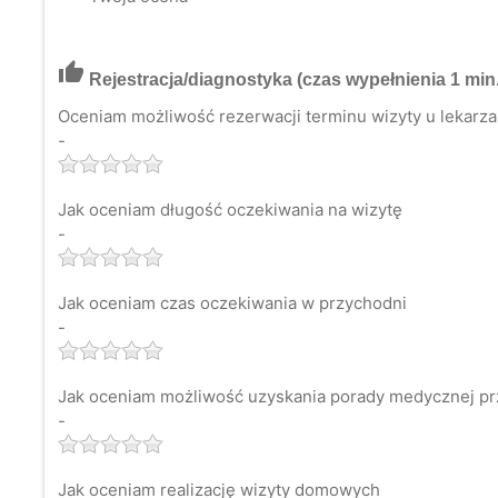
thumb_up
Rejestracja/diagnostyka
(czas wypełnienia 1 min.
Oceniam możliwość rezerwacji terminu wizyty u lekarza 
-
Jak oceniam długość oczekiwania na wizytę
-
Jak oceniam czas oczekiwania w przychodni
-
Jak oceniam możliwość uzyskania porady medycznej pr
-
Jak oceniam realizację wizyty domowych