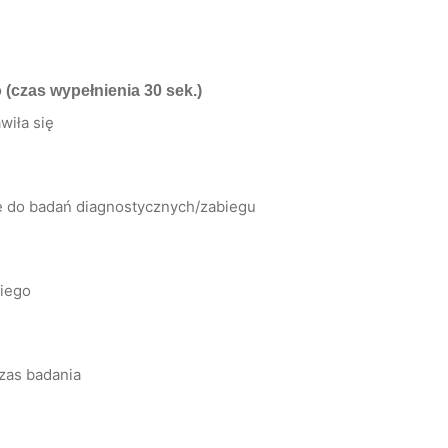
o
(czas wypełnienia 30 sek.)
wiła się
ię do badań diagnostycznych/zabiegu
kiego
zas badania