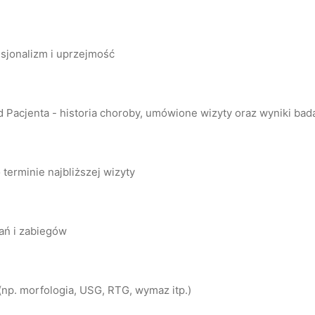
esjonalizm i uprzejmość
Pacjenta - historia choroby, umówione wizyty oraz wyniki bada
 terminie najbliższej wizyty
ań i zabiegów
np. morfologia, USG, RTG, wymaz itp.)