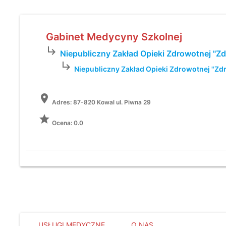
Gabinet Medycyny Szkolnej
subdirectory_arrow_right
Niepubliczny Zakład Opieki Zdrowotnej "Z
subdirectory_arrow_right
Niepubliczny Zakład Opieki Zdrowotnej "Zd
location_on
Adres:
87-820 Kowal ul. Piwna 29
grade
Ocena: 0.0
USŁUGI MEDYCZNE
O NAS