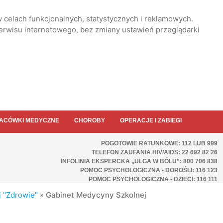
 celach funkcjonalnych, statystycznych i reklamowych.
serwisu internetowego, bez zmiany ustawień przeglądarki
ACÓWKI MEDYCZNE
CHOROBY
OPERACJE I ZABIEGI
POGOTOWIE RATUNKOWE: 112 LUB 999
TELEFON ZAUFANIA HIV/AIDS: 22 692 82 26
INFOLINIA EKSPERCKA „ULGA W BÓLU”: 800 706 838
POMOC PSYCHOLOGICZNA - DOROŚLI: 116 123
POMOC PSYCHOLOGICZNA - DZIECI: 116 111
j "Zdrowie"
»
Gabinet Medycyny Szkolnej