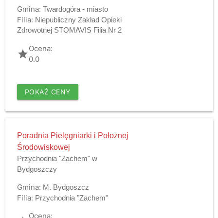
Gmina:
Twardogóra - miasto
Filia:
Niepubliczny Zakład Opieki
Zdrowotnej STOMAVIS Filia Nr 2
Ocena:
grade
0.0
POKAŻ CENY
Poradnia Pielęgniarki i Położnej
Środowiskowej
Przychodnia "Zachem" w
Bydgoszczy
Gmina:
M. Bydgoszcz
Filia:
Przychodnia "Zachem"
Ocena: