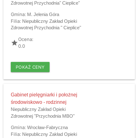
Zdrowotnej Przychodnia" Cieplice"
Gmina:
M. Jelenia Góra
Filia:
Niepubliczny Zakład Opieki
Zdrowotnej Przychodnia " Cieplice"
Ocena:
grade
0.0
POKAŻ CENY
Gabinet pielęgniarki i położnej
środowiskowo - rodzinnej
Niepubliczny Zakład Opieki
Zdrowotnej "Przychodnia MBO"
Gmina:
Wrocław-Fabryczna
Filia:
Niepubliczny Zakład Opieki