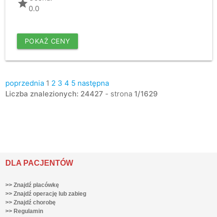
grade
0.0
POKAŻ CENY
poprzednia
1
2
3
4
5
następna
Liczba znalezionych: 24427
- strona
1/1629
DLA PACJENTÓW
>> Znajdź placówkę
>> Znajdź operację lub zabieg
>> Znajdź chorobę
>> Regulamin