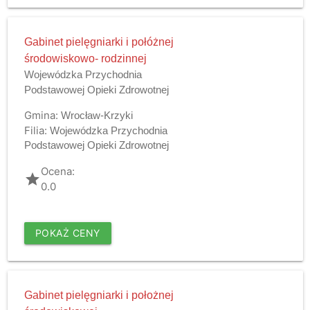
Gabinet pielęgniarki i połóżnej
środowiskowo- rodzinnej
Wojewódzka Przychodnia
Podstawowej Opieki Zdrowotnej
Gmina:
Wrocław-Krzyki
Filia:
Wojewódzka Przychodnia
Podstawowej Opieki Zdrowotnej
Ocena:
grade
0.0
POKAŻ CENY
Gabinet pielęgniarki i położnej