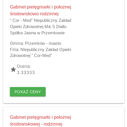
Gabinet pielęgniarki i położnej
środowiskowo rodzinnej
" Cor - Med" Niepubliczny Zakład
Opieki Zdrowotnej M& S Diallo
Spółka Jawna w Przemkowie
Gmina:
Przemków - miasto
Filia:
NIepubliczny Zakład Opieki
Zdrowotnej " Cor-Med"
Ocena:
grade
3.33333
POKAŻ CENY
Gabinet pielęgniarki i położnej
środowiskowej - rodzinnej