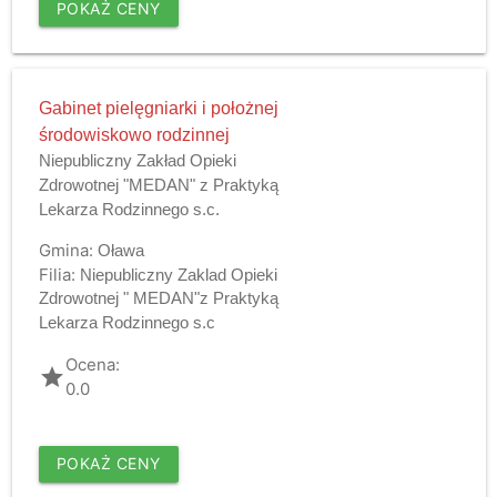
POKAŻ CENY
Gabinet pielęgniarki i położnej
środowiskowo rodzinnej
Niepubliczny Zakład Opieki
Zdrowotnej "MEDAN" z Praktyką
Lekarza Rodzinnego s.c.
Gmina:
Oława
Filia:
Niepubliczny Zaklad Opieki
Zdrowotnej " MEDAN"z Praktyką
Lekarza Rodzinnego s.c
Ocena:
grade
0.0
POKAŻ CENY