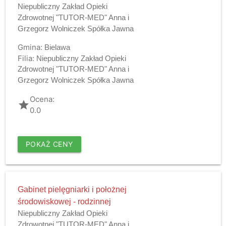
Niepubliczny Zakład Opieki
Zdrowotnej "TUTOR-MED" Anna i
Grzegorz Wolniczek Spółka Jawna
Gmina:
Bielawa
Filia:
Niepubliczny Zakład Opieki
Zdrowotnej "TUTOR-MED" Anna i
Grzegorz Wolniczek Spółka Jawna
Ocena:
grade
0.0
POKAŻ CENY
Gabinet pielęgniarki i położnej
środowiskowej - rodzinnej
Niepubliczny Zakład Opieki
Zdrowotnej "TUTOR-MED" Anna i