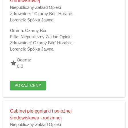
środowiskowej
Niepubliczny Zakład Opieki
Zdrowotnej " Czarny Bór" Horabik -
Lorencik Spółka Jawna
Gmina:
Czarny Bór
Filia:
Niepubliczny Zakład Opieki
Zdrowotnej" Czarny Bór" Horabik -
Lorencik Spółka Jawna
Ocena:
grade
0.0
POKAŻ CENY
Gabinet pielęgniarki i położnej
środowiskowo - rodzinnej
Niepubliczny Zakład Opieki