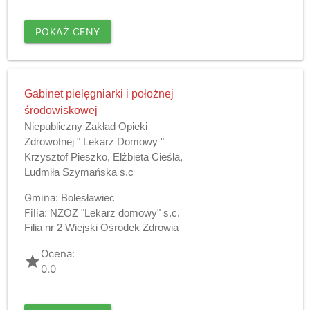
POKAŻ CENY
Gabinet pielęgniarki i położnej
środowiskowej
Niepubliczny Zakład Opieki
Zdrowotnej " Lekarz Domowy "
Krzysztof Pieszko, Elżbieta Cieśla,
Ludmiła Szymańska s.c
Gmina:
Bolesławiec
Filia:
NZOZ "Lekarz domowy" s.c.
Filia nr 2 Wiejski Ośrodek Zdrowia
Ocena:
grade
0.0