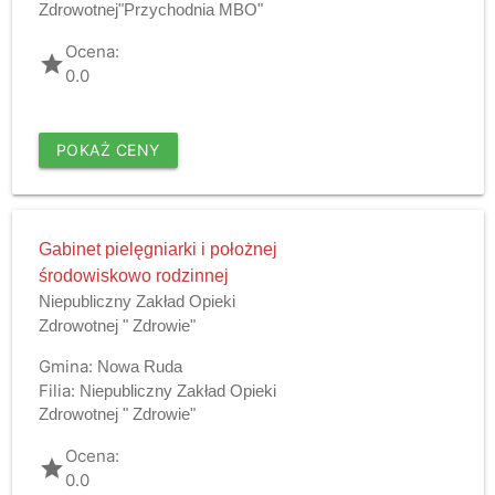
Zdrowotnej"Przychodnia MBO"
Ocena:
grade
0.0
POKAŻ CENY
Gabinet pielęgniarki i położnej
środowiskowo rodzinnej
Niepubliczny Zakład Opieki
Zdrowotnej " Zdrowie"
Gmina:
Nowa Ruda
Filia:
Niepubliczny Zakład Opieki
Zdrowotnej " Zdrowie"
Ocena:
grade
0.0