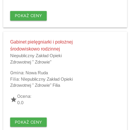
POKAŻ CENY
Gabinet pielęgniarki i położnej
środowiskowo rodzinnej
Niepubliczny Zakład Opieki
Zdrowotnej " Zdrowie"
Gmina:
Nowa Ruda
Filia:
NIepubliczny Zakład Opieki
Zdrowotnej " Zdrowie" Filia
Ocena:
grade
0.0
POKAŻ CENY