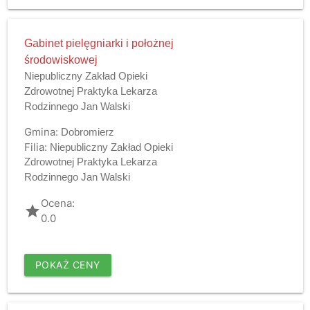
Gabinet pielęgniarki i położnej
środowiskowej
Niepubliczny Zakład Opieki
Zdrowotnej Praktyka Lekarza
Rodzinnego Jan Walski
Gmina:
Dobromierz
Filia:
Niepubliczny Zakład Opieki
Zdrowotnej Praktyka Lekarza
Rodzinnego Jan Walski
Ocena:
grade
0.0
POKAŻ CENY