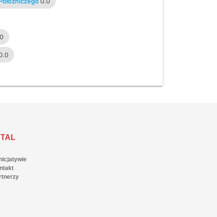
Położniczego
0.0
.0
0.0
TAL
nicjatywie
ntakt
rtnerzy