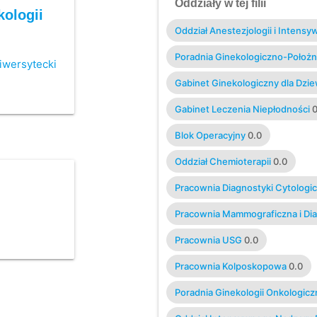
Oddziały w tej filii
kologii
Oddział Anestezjologii i Intensyw
Poradnia Ginekologiczno-Położn
iwersytecki
Gabinet Ginekologiczny dla Dzi
Gabinet Leczenia Niepłodności
0
Blok Operacyjny
0.0
Oddział Chemioterapii
0.0
Pracownia Diagnostyki Cytologic
Pracownia Mammograficzna i Di
Pracownia USG
0.0
Pracownia Kolposkopowa
0.0
Poradnia Ginekologii Onkologicz
Nadządu Płciowego
0.0