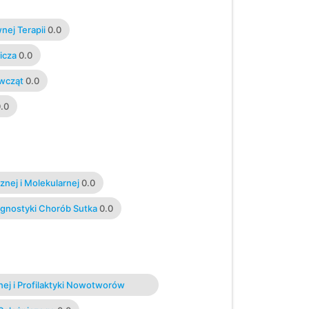
nej Terapii
0.0
icza
0.0
ewcząt
0.0
.0
znej i Molekularnej
0.0
agnostyki Chorób Sutka
0.0
nej i Profilaktyki Nowotworów