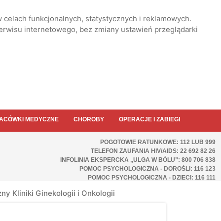
 celach funkcjonalnych, statystycznych i reklamowych.
serwisu internetowego, bez zmiany ustawień przeglądarki
ACÓWKI MEDYCZNE
CHOROBY
OPERACJE I ZABIEGI
POGOTOWIE RATUNKOWE: 112 LUB 999
TELEFON ZAUFANIA HIV/AIDS: 22 692 82 26
INFOLINIA EKSPERCKA „ULGA W BÓLU”: 800 706 838
POMOC PSYCHOLOGICZNA - DOROŚLI: 116 123
POMOC PSYCHOLOGICZNA - DZIECI: 116 111
ny Kliniki Ginekologii i Onkologii