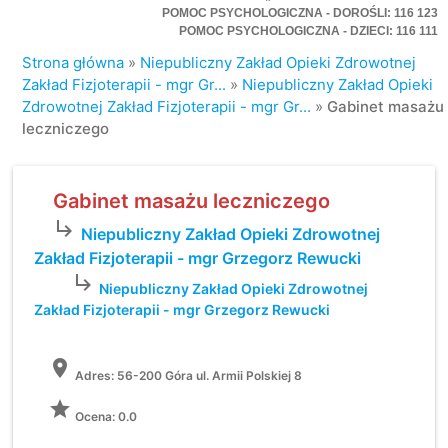
POMOC PSYCHOLOGICZNA - DOROŚLI: 116 123
POMOC PSYCHOLOGICZNA - DZIECI: 116 111
Strona główna
»
Niepubliczny Zakład Opieki Zdrowotnej
Zakład Fizjoterapii - mgr Gr...
»
Niepubliczny Zakład Opieki
Zdrowotnej Zakład Fizjoterapii - mgr Gr...
»
Gabinet masażu
leczniczego
Gabinet masażu leczniczego
subdirectory_arrow_right
Niepubliczny Zakład Opieki Zdrowotnej
Zakład Fizjoterapii - mgr Grzegorz Rewucki
subdirectory_arrow_right
Niepubliczny Zakład Opieki Zdrowotnej
Zakład Fizjoterapii - mgr Grzegorz Rewucki
location_on
Adres:
56-200 Góra ul. Armii Polskiej 8
grade
Ocena: 0.0