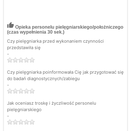
thumb_up
Opieka personelu pielęgniarskiego/położniczego
(czas wypełnienia 30 sek.)
Czy pielęgniarka przed wykonaniem czynności
przedstawiła się
-
Czy pielęgniarka poinformowała Cię jak przygotować się
do badań diagnostycznych/zabiegu
-
Jak oceniasz troskę i życzliwość personelu
pielęgniarskiego
-