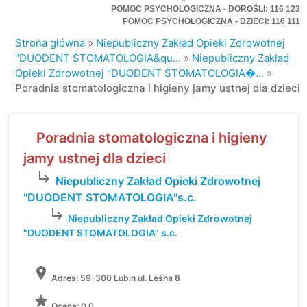
POMOC PSYCHOLOGICZNA - DOROŚLI: 116 123
POMOC PSYCHOLOGICZNA - DZIECI: 116 111
Strona główna
»
Niepubliczny Zakład Opieki Zdrowotnej
"DUODENT STOMATOLOGIA&qu...
»
Niepubliczny Zakład
Opieki Zdrowotnej "DUODENT STOMATOLOGIA�...
»
Poradnia stomatologiczna i higieny jamy ustnej dla dzieci
Poradnia stomatologiczna i higieny
jamy ustnej dla dzieci
subdirectory_arrow_right
Niepubliczny Zakład Opieki Zdrowotnej
"DUODENT STOMATOLOGIA"s.c.
subdirectory_arrow_right
Niepubliczny Zakład Opieki Zdrowotnej
"DUODENT STOMATOLOGIA" s.c.
location_on
Adres:
59-300 Lubin ul. Leśna 8
grade
Ocena: 0.0