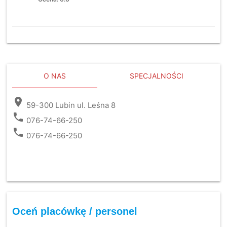
O NAS
SPECJALNOŚCI
location_on
59-300 Lubin ul. Leśna 8
phone
076-74-66-250
phone
076-74-66-250
Oceń placówkę / personel