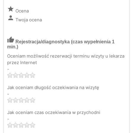
grade
Ocena
person
Twoja ocena
thumb_up
Rejestracja/diagnostyka
(czas wypełnienia 1
min.)
Oceniam możliwość rezerwacji terminu wizyty u lekarza
przez Internet
-
Jak oceniam długość oczekiwania na wizytę
-
Jak oceniam czas oczekiwania w przychodni
-