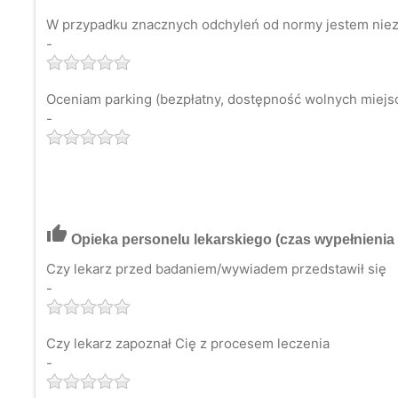
W przypadku znacznych odchyleń od normy jestem niezw
-
Oceniam parking (bezpłatny, dostępność wolnych miejsc 
-
thumb_up
Opieka personelu lekarskiego
(czas wypełnienia 
Czy lekarz przed badaniem/wywiadem przedstawił się
-
Czy lekarz zapoznał Cię z procesem leczenia
-