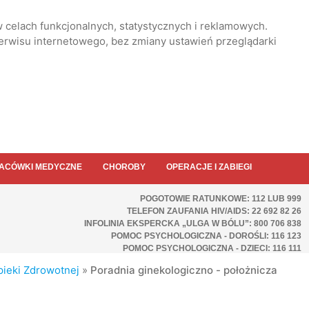
 celach funkcjonalnych, statystycznych i reklamowych.
serwisu internetowego, bez zmiany ustawień przeglądarki
ACÓWKI MEDYCZNE
CHOROBY
OPERACJE I ZABIEGI
POGOTOWIE RATUNKOWE: 112 LUB 999
TELEFON ZAUFANIA HIV/AIDS: 22 692 82 26
INFOLINIA EKSPERCKA „ULGA W BÓLU”: 800 706 838
POMOC PSYCHOLOGICZNA - DOROŚLI: 116 123
POMOC PSYCHOLOGICZNA - DZIECI: 116 111
ieki Zdrowotnej
»
Poradnia ginekologiczno - położnicza