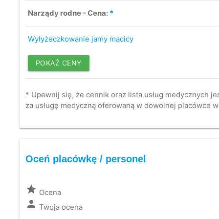
Narządy rodne - Cena:
*
Wyłyżeczkowanie jamy macicy
POKAŻ CENY
* Upewnij się, że cennik oraz lista usług medycznych je
za usługę medyczną oferowaną w dowolnej placówce w
Oceń placówkę / personel
grade
Ocena
person
Twoja ocena