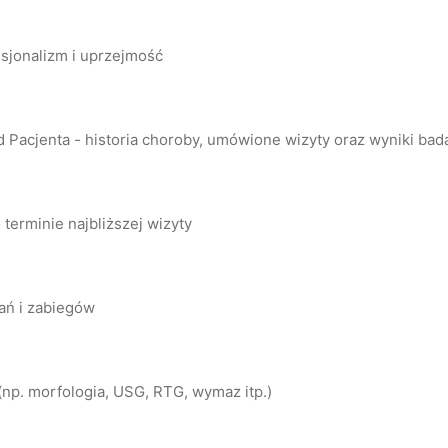
esjonalizm i uprzejmość
Pacjenta - historia choroby, umówione wizyty oraz wyniki bada
 terminie najbliższej wizyty
ań i zabiegów
np. morfologia, USG, RTG, wymaz itp.)