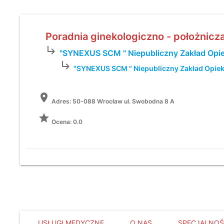
Poradnia ginekologiczno - położnicz
subdirectory_arrow_right
"SYNEXUS SCM " Niepubliczny Zakład Opie
subdirectory_arrow_right
"SYNEXUS SCM " Niepubliczny Zakład Opiek
location_on
Adres:
50-088 Wrocław ul. Swobodna 8 A
grade
Ocena: 0.0
USŁUGI MEDYCZNE
O NAS
SPECJALNOŚ