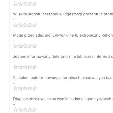
W jakim stopniu personel w Rejestracji prezentuje prof
-
Mogę przeglądać mój ERP/on-line (Elektroniczny Rekord 
-
Jestem informowany (telefonicznie lub przez Internet) o
-
Zostałem poinformowany o terminach planowanych bad
-
Długość oczekiwania na wyniki badań diagnostycznych (
-