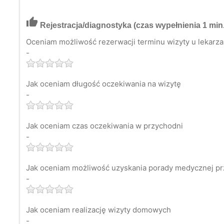
thumb_up
Rejestracja/diagnostyka
(czas wypełnienia 1 min.
Oceniam możliwość rezerwacji terminu wizyty u lekarza 
-
Jak oceniam długość oczekiwania na wizytę
-
Jak oceniam czas oczekiwania w przychodni
-
Jak oceniam możliwość uzyskania porady medycznej pr
-
Jak oceniam realizację wizyty domowych
-