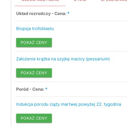
Układ rozrodczy - Cena:
*
Biopsja trofoblastu
POKAŻ CENY
Założenie krążka na szyjkę macicy (pessarium)
POKAŻ CENY
Poród - Cena:
*
Indukcja porodu ciąży martwej powyżej 22. tygodnia
POKAŻ CENY