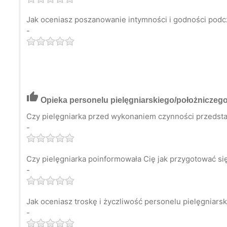
Jak oceniasz poszanowanie intymności i godności podc
-
thumb_up
Opieka personelu pielęgniarskiego/położniczeg
Czy pielęgniarka przed wykonaniem czynności przedsta
-
Czy pielęgniarka poinformowała Cię jak przygotować s
-
Jak oceniasz troskę i życzliwość personelu pielęgniars
-