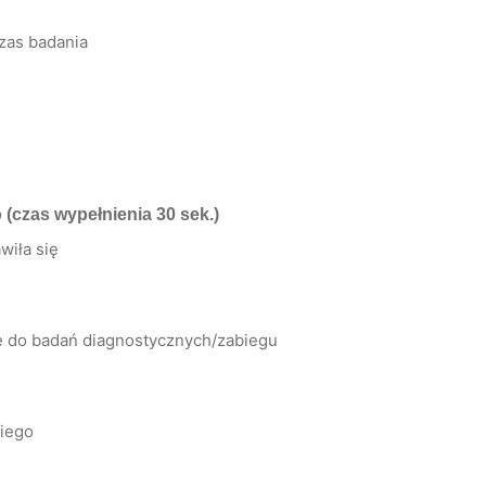
zas badania
o
(czas wypełnienia 30 sek.)
wiła się
ię do badań diagnostycznych/zabiegu
kiego