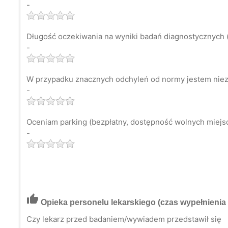
-
Długość oczekiwania na wyniki badań diagnostycznych (
-
W przypadku znacznych odchyleń od normy jestem niezw
-
Oceniam parking (bezpłatny, dostępność wolnych miejsc 
-
thumb_up
Opieka personelu lekarskiego
(czas wypełnienia 
Czy lekarz przed badaniem/wywiadem przedstawił się