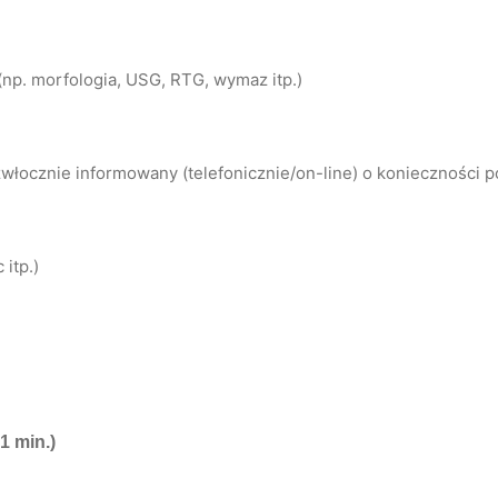
np. morfologia, USG, RTG, wymaz itp.)
łocznie informowany (telefonicznie/on-line) o konieczności 
itp.)
1 min.)