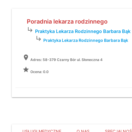
Poradnia lekarza rodzinnego
subdirectory_arrow_right
Praktyka Lekarza Rodzinnego Barbara Bąk
subdirectory_arrow_right
Praktyka Lekarza Rodzinnego Barbara Bąk
location_on
Adres:
58-379 Czarny Bór ul. Słoneczna 4
grade
Ocena: 0.0
USŁUGI MEDYCZNE
O NAS
SPECJALNOŚ