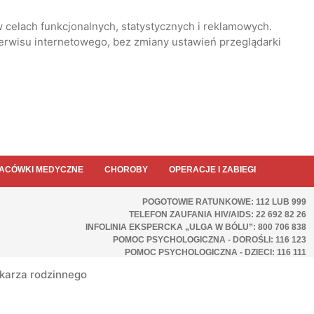
 celach funkcjonalnych, statystycznych i reklamowych.
serwisu internetowego, bez zmiany ustawień przeglądarki
ACÓWKI MEDYCZNE
CHOROBY
OPERACJE I ZABIEGI
POGOTOWIE RATUNKOWE: 112 LUB 999
TELEFON ZAUFANIA HIV/AIDS: 22 692 82 26
INFOLINIA EKSPERCKA „ULGA W BÓLU”: 800 706 838
POMOC PSYCHOLOGICZNA - DOROŚLI: 116 123
POMOC PSYCHOLOGICZNA - DZIECI: 116 111
ekarza rodzinnego