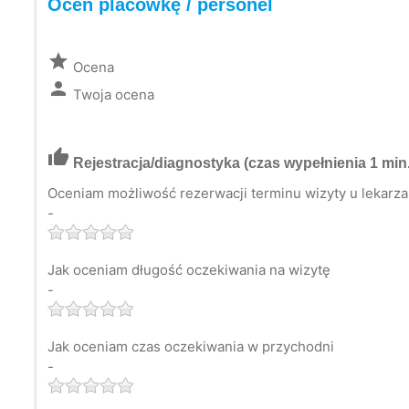
Oceń placówkę / personel
grade
Ocena
person
Twoja ocena
thumb_up
Rejestracja/diagnostyka
(czas wypełnienia 1 min.
Oceniam możliwość rezerwacji terminu wizyty u lekarza 
-
Jak oceniam długość oczekiwania na wizytę
-
Jak oceniam czas oczekiwania w przychodni
-