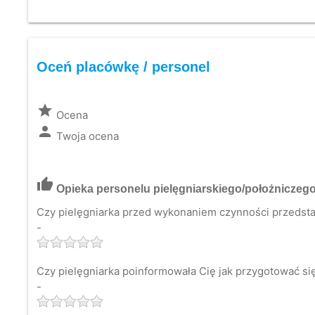
Oceń placówkę / personel
grade
Ocena
person
Twoja ocena
thumb_up
Opieka personelu pielęgniarskiego/położniczeg
Czy pielęgniarka przed wykonaniem czynności przedsta
-
Czy pielęgniarka poinformowała Cię jak przygotować s
-