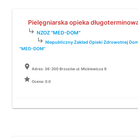
Pielęgniarska opieka długoterminow
subdirectory_arrow_right
NZOZ "MED-DOM"
subdirectory_arrow_right
Niepubliczny Zakład Opieki Zdrowotnej D
"MED-DOM"
location_on
Adres:
36-200 Brzozów ul. Mickiewicza 9
grade
Ocena: 0.0