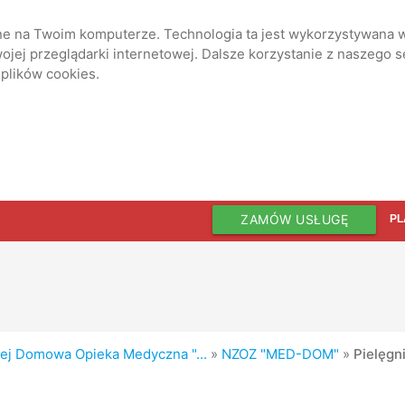
ane na Twoim komputerze. Technologia ta jest wykorzystywana w
jej przeglądarki internetowej. Dalsze korzystanie z naszego 
 plików cookies.
ZAMÓW USŁUGĘ
PL
nej Domowa Opieka Medyczna "...
»
NZOZ "MED-DOM"
»
Pielęgn