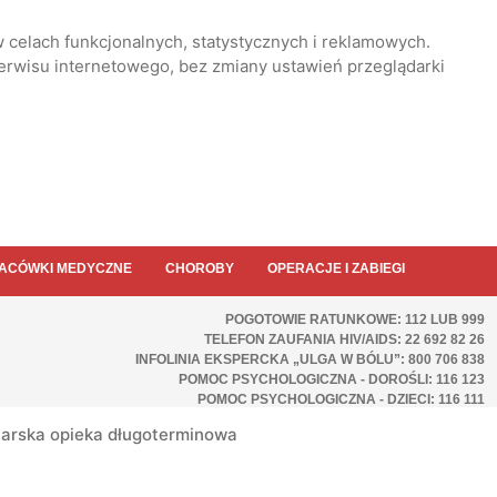
 celach funkcjonalnych, statystycznych i reklamowych.
serwisu internetowego, bez zmiany ustawień przeglądarki
ACÓWKI MEDYCZNE
CHOROBY
OPERACJE I ZABIEGI
POGOTOWIE RATUNKOWE: 112 LUB 999
TELEFON ZAUFANIA HIV/AIDS: 22 692 82 26
INFOLINIA EKSPERCKA „ULGA W BÓLU”: 800 706 838
POMOC PSYCHOLOGICZNA - DOROŚLI: 116 123
POMOC PSYCHOLOGICZNA - DZIECI: 116 111
iarska opieka długoterminowa