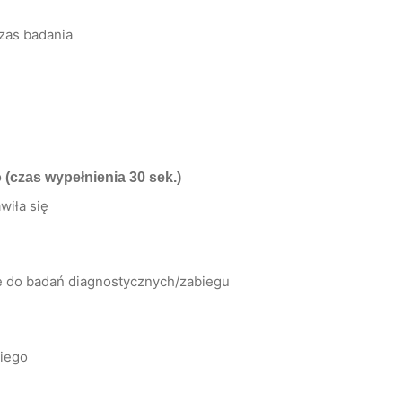
zas badania
o
(czas wypełnienia 30 sek.)
wiła się
ię do badań diagnostycznych/zabiegu
kiego