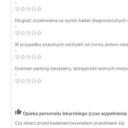
-
Długość oczekiwania na wyniki badań diagnostycznych (
-
W przypadku znacznych odchyleń od normy jestem niezw
-
Oceniam parking (bezpłatny, dostępność wolnych miejsc 
-
thumb_up
Opieka personelu lekarskiego
(czas wypełnienia 
Czy lekarz przed badaniem/wywiadem przedstawił się