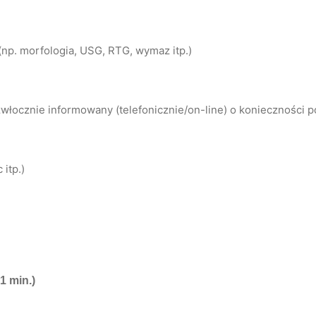
np. morfologia, USG, RTG, wymaz itp.)
łocznie informowany (telefonicznie/on-line) o konieczności 
itp.)
1 min.)