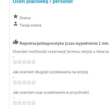
Oceń placówkę / personel
grade
Ocena
person
Twoja ocena
thumb_up
Rejestracja/diagnostyka
(czas wypełnienia 1 min.
Oceniam możliwość rezerwacji terminu wizyty u lekarza 
-
Jak oceniam długość oczekiwania na wizytę
-
Jak oceniam czas oczekiwania w przychodni
-