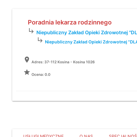
Poradnia lekarza rodzinnego
subdirectory_arrow_right
Niepubliczny Zakład Opieki Zdrowotnej "
subdirectory_arrow_right
Niepubliczny Zakład Opieki Zdrowotnej "D
location_on
Adres:
37-112 Kosina - Kosina 1026
grade
Ocena: 0.0
USŁUGI MEDYCZNE
O NAS
SPECJALNOŚ