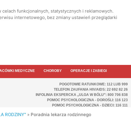
 celach funkcjonalnych, statystycznych i reklamowych.
serwisu internetowego, bez zmiany ustawień przeglądarki
ACÓWKI MEDYCZNE
CHOROBY
OPERACJE I ZABIEGI
POGOTOWIE RATUNKOWE: 112 LUB 999
TELEFON ZAUFANIA HIV/AIDS: 22 692 82 26
INFOLINIA EKSPERCKA „ULGA W BÓLU”: 800 706 838
POMOC PSYCHOLOGICZNA - DOROŚLI: 116 123
POMOC PSYCHOLOGICZNA - DZIECI: 116 111
DLA RODZINY"
»
Poradnia lekarza rodzinnego