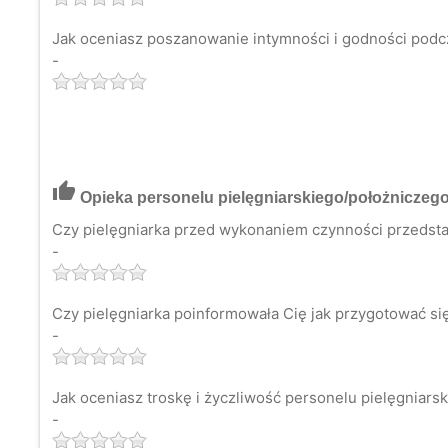
Jak oceniasz poszanowanie intymności i godności podc
-
thumb_up
Opieka personelu pielęgniarskiego/położniczeg
Czy pielęgniarka przed wykonaniem czynności przedsta
-
Czy pielęgniarka poinformowała Cię jak przygotować s
-
Jak oceniasz troskę i życzliwość personelu pielęgniars
-