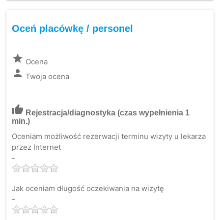
Oceń placówkę / personel
grade
Ocena
person
Twoja ocena
thumb_up
Rejestracja/diagnostyka
(czas wypełnienia 1
min.)
Oceniam możliwość rezerwacji terminu wizyty u lekarza
przez Internet
-
Jak oceniam długość oczekiwania na wizytę
-