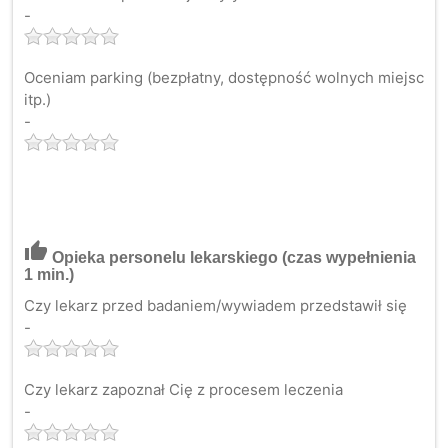
-
Oceniam parking (bezpłatny, dostępność wolnych miejsc
itp.)
-
thumb_up
Opieka personelu lekarskiego
(czas wypełnienia
1 min.)
Czy lekarz przed badaniem/wywiadem przedstawił się
-
Czy lekarz zapoznał Cię z procesem leczenia
-