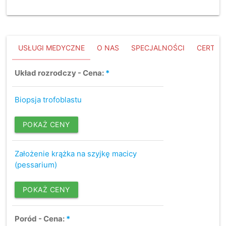
USŁUGI MEDYCZNE
O NAS
SPECJALNOŚCI
CERTYFI
Układ rozrodczy - Cena:
*
Biopsja trofoblastu
POKAŻ CENY
Założenie krążka na szyjkę macicy
(pessarium)
POKAŻ CENY
Poród - Cena:
*