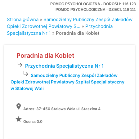
POMOC PSYCHOLOGICZNA - DOROŚLI: 116 123
POMOC PSYCHOLOGICZNA - DZIECI: 116 111
Strona główna
»
Samodzielny Publiczny Zespół Zakładów
Opieki Zdrowotnej Powiatowy S...
»
Przychodnia
Specjalistyczna Nr 1
»
Poradnia dla Kobiet
Poradnia dla Kobiet
subdirectory_arrow_right
Przychodnia Specjalistyczna Nr 1
subdirectory_arrow_right
Samodzielny Publiczny Zespół Zakładów
Opieki Zdrowotnej Powiatowy Szpital Specjalistyczny
w Stalowej Woli
location_on
Adres:
37-450 Stalowa Wola ul. Staszica 4
grade
Ocena: 0.0