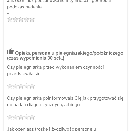
Jak oceniasz poszanowanie intymności i godności
podczas badania
-
thumb_up
Opieka personelu pielęgniarskiego/położniczego
(czas wypełnienia 30 sek.)
Czy pielęgniarka przed wykonaniem czynności
przedstawiła się
-
Czy pielęgniarka poinformowała Cię jak przygotować się
do badań diagnostycznych/zabiegu
-
Jak oceniasz troskę i życzliwość personelu